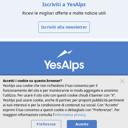
Iscriviti a YesAlps
Ricevi le migliori offerte e molte notizie utili
Iscriviti alla newsletter
Accetti i cookie su questo browser?
YesAlps usa cookie che non richiedono il tuo consenso per il
funzionamento del sito e per monitorarne in modo aggregato e anonimo
desktop
seguici su
l'utilizzo. Per usare il sito solo con questi cookie chiudi il banner con "X".
YesAlps può usare cookie, anche di partner, per proporti pubblicità pertinenti
ai tuoi interessi e per la condivisione di contenuti sui social. Con "Accetto"
Italiano
esprimi il tuo consenso a questi cookie o dettaglialo con "Preferenze". Per
maggiori informazioni consulta l'
informativa privacy
.
Preferenze
Privacy
Cookies
Chi siamo
Accetto