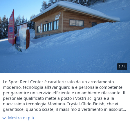
1 / 4
Lo Sport Rent Center è caratterizzato da un arredamento
moderno, tecnologia all’avanguardia e personale competente
per garantire un servizio efficiente e un ambiente rilassante. Il
personale qualificato mette a posto i Vostri sci grazie alla
nuovissima tecnologia Montana-Crystal-Glide-Finish, che vi
garantisce, quando sciate, il massimo divertimento in assoluta
sicurezza. Gli attrezzi vengono curati giornalmente; per farVi
Mostra di più
trovare il materiale sempre in ottime condizioni.
Oltre all’ampia scelta di prodotti di prima qualità (maschere,