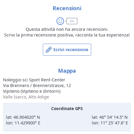
occhiali da sole, fascette, berretti, guanti, crema solare ed altri
accessori), troverete la consulenza professionale che cercate
Recensioni
per aiutarvi a scegliere l’attrezzatura giusta per una giornata
sugli sci davvero perfetta.
Questa attività non ha ancora recensioni.
Scrivi la prima recensione positiva, racconta la tua esperienza!
Scrivi recensione
Mappa
Noleggio sci Sport Rent-Center
Via Brennero / Brennerstrasse, 12
Vipiteno (Vipiteno e dintorni)
Valle Isarco, Alto Adige
Coordinate GPS
lat: 46.904020° N
lat: 46° 54’ 14.5’’ N
lon: 11.429900° E
lon: 11° 25’ 47.6’’ E