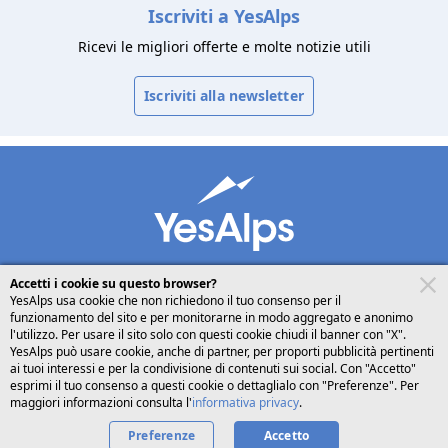
Iscriviti a YesAlps
Ricevi le migliori offerte e molte notizie utili
Iscriviti alla newsletter
Accetti i cookie su questo browser?
YesAlps usa cookie che non richiedono il tuo consenso per il
funzionamento del sito e per monitorarne in modo aggregato e anonimo
desktop
seguici su
condividi
l'utilizzo. Per usare il sito solo con questi cookie chiudi il banner con "X".
YesAlps può usare cookie, anche di partner, per proporti pubblicità pertinenti
ai tuoi interessi e per la condivisione di contenuti sui social. Con "Accetto"
Italiano
esprimi il tuo consenso a questi cookie o dettaglialo con "Preferenze". Per
maggiori informazioni consulta l'
informativa privacy
.
Preferenze
Accetto
Privacy
Cookies
Chi siamo