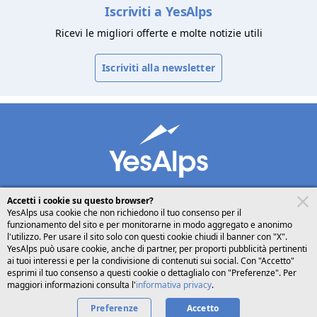
Iscriviti a YesAlps
Ricevi le migliori offerte e molte notizie utili
Iscriviti alla newsletter
Accetti i cookie su questo browser?
YesAlps usa cookie che non richiedono il tuo consenso per il
funzionamento del sito e per monitorarne in modo aggregato e anonimo
desktop
seguici su
condividi
l'utilizzo. Per usare il sito solo con questi cookie chiudi il banner con "X".
YesAlps può usare cookie, anche di partner, per proporti pubblicità pertinenti
ai tuoi interessi e per la condivisione di contenuti sui social. Con "Accetto"
Italiano
esprimi il tuo consenso a questi cookie o dettaglialo con "Preferenze". Per
maggiori informazioni consulta l'
informativa privacy
.
Preferenze
Accetto
Privacy
Cookies
Chi siamo