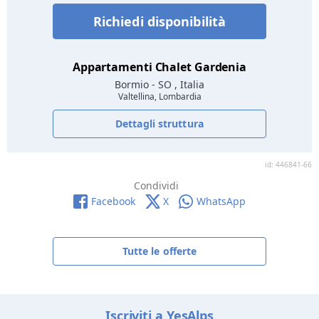
Richiedi disponibilità
Appartamenti Chalet Gardenia
Bormio
- SO , Italia
Valtellina, Lombardia
Dettagli struttura
id: 446841-66
Condividi
Facebook
X
WhatsApp
Tutte le offerte
Iscriviti a YesAlps