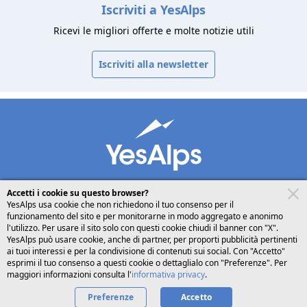
Iscriviti a YesAlps
Ricevi le migliori offerte e molte notizie utili
Iscriviti alla newsletter
Accetti i cookie su questo browser?
YesAlps usa cookie che non richiedono il tuo consenso per il
funzionamento del sito e per monitorarne in modo aggregato e anonimo
desktop
seguici su
condividi
l'utilizzo. Per usare il sito solo con questi cookie chiudi il banner con "X".
YesAlps può usare cookie, anche di partner, per proporti pubblicità pertinenti
ai tuoi interessi e per la condivisione di contenuti sui social. Con "Accetto"
Italiano
esprimi il tuo consenso a questi cookie o dettaglialo con "Preferenze". Per
maggiori informazioni consulta l'
informativa privacy
.
Preferenze
Accetto
Privacy
Cookies
Chi siamo