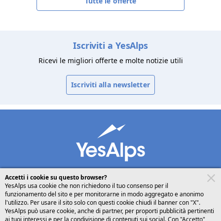
Tutte le offerte
Iscriviti a YesAlps
Ricevi le migliori offerte e molte notizie utili
Iscriviti alla newsletter
Accetti i cookie su questo browser?
YesAlps usa cookie che non richiedono il tuo consenso per il
funzionamento del sito e per monitorarne in modo aggregato e anonimo
desktop
seguici su
condividi
l'utilizzo. Per usare il sito solo con questi cookie chiudi il banner con "X".
YesAlps può usare cookie, anche di partner, per proporti pubblicità pertinenti
ai tuoi interessi e per la condivisione di contenuti sui social. Con "Accetto"