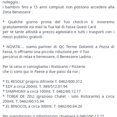
noleggio ;
i bambini fino a 15 anni compiuti non possono accedere alla
Zona Benessere .
* Qualche giorno prima del Tuo check-in ti invieremo
gratuitamente via mail la Tua Val di Fassa Guest Card
per te tante attività a prezzo agevolato e tutti i trasporti con i
mezzi pubblici gratuiti .
* NOVITA’.... siamo partner di QC Terme Dolomiti a Pozza di
Fassa, ti offriamo una piccola riduzione per il Tuo
percorso di relax e benessere, il Benessere Ladino .
Per la cena vi consigliamo i Ristoranti / Pizzerie
che ci sono qui in Paese a due passi da noi ;
* EL RESOLE’ proprio difronte T. 0462/600.312
* EDY a circa 200mt. T. 389/512.01.94
* SYMPHONY a circa 100mt. T. 0462/60.12.17
* TOBIA’ DE ZELI (grazioso Chalet - solo Ristorante) a circa
200mt. T. 0462/60.15.94
* EL BINOCOL a circa 300mt. T. 0462/60.64.20
Per prenotazioni o informazioni chiamare il 0462/60.13.27