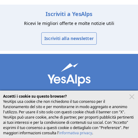
Iscriviti a YesAlps
Ricevi le migliori offerte e molte notizie utili
Iscriviti alla newsletter
Accetti i cookie su questo browser?
YesAlps usa cookie che non richiedono il tuo consenso per il
funzionamento del sito e per monitorarne in modo aggregato e anonimo
desktop
seguici su
condividi
l'utilizzo. Per usare il sito solo con questi cookie chiudi il banner con "X".
YesAlps può usare cookie, anche di partner, per proporti pubblicità pertinenti
ai tuoi interessi e per la condivisione di contenuti sui social. Con "Accetto"
Italiano
esprimi il tuo consenso a questi cookie o dettaglialo con "Preferenze". Per
maggiori informazioni consulta l'
informativa privacy
.