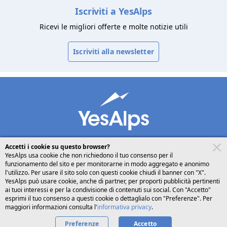
Iscriviti a YesAlps
Ricevi le migliori offerte e molte notizie utili
Iscriviti alla newsletter
Accetti i cookie su questo browser?
YesAlps usa cookie che non richiedono il tuo consenso per il
funzionamento del sito e per monitorarne in modo aggregato e anonimo
desktop
seguici su
condividi
l'utilizzo. Per usare il sito solo con questi cookie chiudi il banner con "X".
YesAlps può usare cookie, anche di partner, per proporti pubblicità pertinenti
ai tuoi interessi e per la condivisione di contenuti sui social. Con "Accetto"
Italiano
esprimi il tuo consenso a questi cookie o dettaglialo con "Preferenze". Per
maggiori informazioni consulta l'
informativa privacy
.
Preferenze
Accetto
Privacy
Cookies
Chi siamo