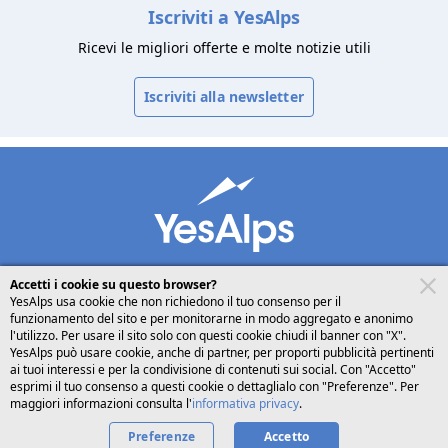
Iscriviti a YesAlps
Ricevi le migliori offerte e molte notizie utili
Iscriviti alla newsletter
Accetti i cookie su questo browser?
YesAlps usa cookie che non richiedono il tuo consenso per il
funzionamento del sito e per monitorarne in modo aggregato e anonimo
desktop
seguici su
condividi
l'utilizzo. Per usare il sito solo con questi cookie chiudi il banner con "X".
YesAlps può usare cookie, anche di partner, per proporti pubblicità pertinenti
ai tuoi interessi e per la condivisione di contenuti sui social. Con "Accetto"
Italiano
esprimi il tuo consenso a questi cookie o dettaglialo con "Preferenze". Per
maggiori informazioni consulta l'
informativa privacy
.
Preferenze
Accetto
Privacy
Cookies
Chi siamo