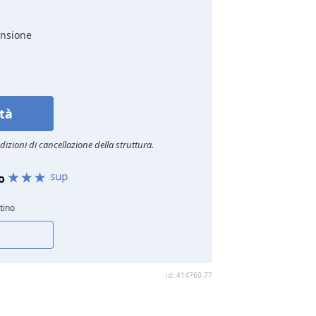
ensione
ità
izioni di cancellazione della struttura.
no
tino
id: 414760-77