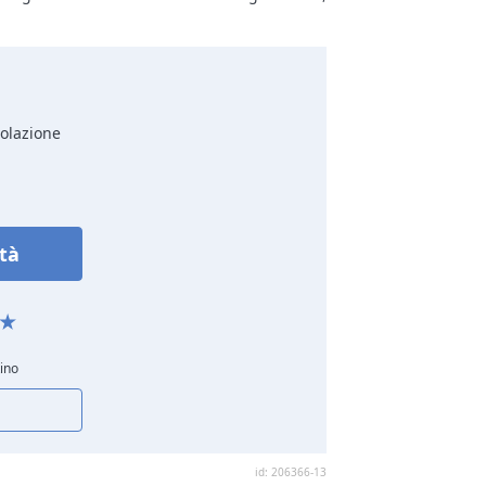
colazione
ità
tino
id: 206366-13