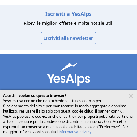
Iscriviti a YesAlps
Ricevi le migliori offerte e molte notizie utili
Iscriviti alla newsletter
Accetti i cookie su questo browser?
YesAlps usa cookie che non richiedono il tuo consenso per il
funzionamento del sito e per monitorarne in modo aggregato e anonimo
desktop
seguici su
condividi
l'utilizzo. Per usare il sito solo con questi cookie chiudi il banner con "X".
YesAlps può usare cookie, anche di partner, per proporti pubblicità pertinenti
ai tuoi interessi e per la condivisione di contenuti sui social. Con "Accetto"
Italiano
esprimi il tuo consenso a questi cookie o dettaglialo con "Preferenze". Per
maggiori informazioni consulta l'
informativa privacy
.