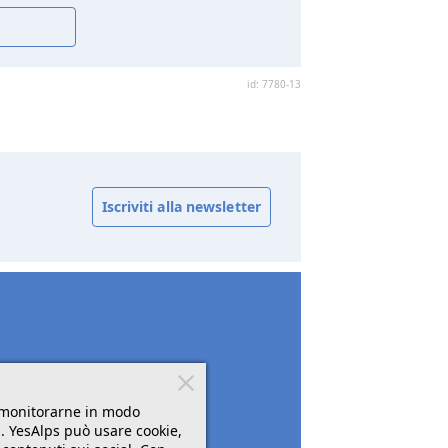
id: 7780-13
Iscriviti alla newsletter
r monitorarne in modo
". YesAlps può usare cookie,