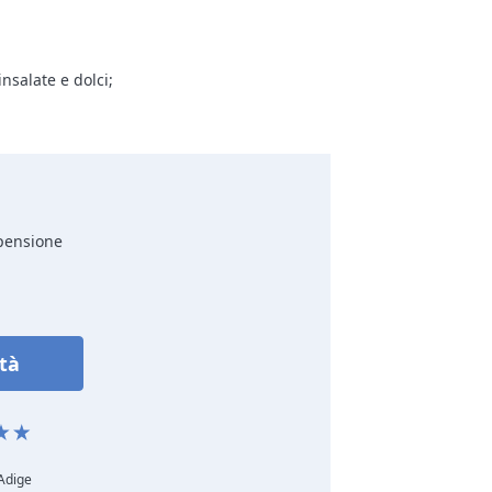
insalate e dolci;
 pensione
ità
 Adige