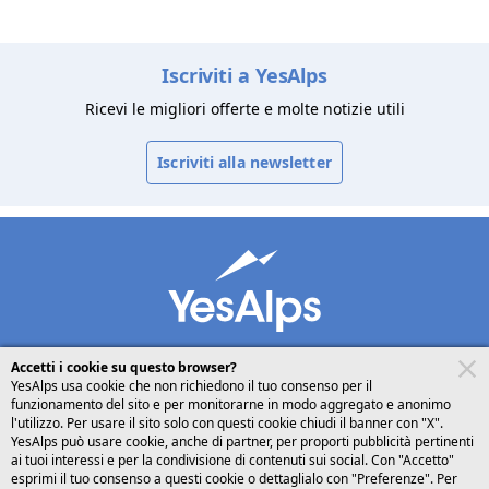
Iscriviti a YesAlps
Ricevi le migliori offerte e molte notizie utili
Iscriviti alla newsletter
Accetti i cookie su questo browser?
YesAlps usa cookie che non richiedono il tuo consenso per il
funzionamento del sito e per monitorarne in modo aggregato e anonimo
desktop
seguici su
l'utilizzo. Per usare il sito solo con questi cookie chiudi il banner con "X".
YesAlps può usare cookie, anche di partner, per proporti pubblicità pertinenti
ai tuoi interessi e per la condivisione di contenuti sui social. Con "Accetto"
Italiano
esprimi il tuo consenso a questi cookie o dettaglialo con "Preferenze". Per