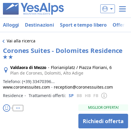
Alloggi
Destinazioni
Sport e tempo libero
Offerte
Vai alla ricerca
Corones Suites - Dolomites Residence
Valdaora di Mezzo
-
Florianiplatz / Piazza Floriani, 6
Plan de Corones, Dolomiti, Alto Adige
Telefono:
(+39) 33470396...
www.coronessuites.com
-
reception@coronessuites.com
Residence
‐
Trattamenti offerti:
SP
BB
HB
FB
MIGLIOR OFFERTA!
Richiedi offerta