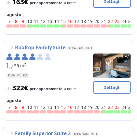
163€
Dettagli
da
per appartamento
a notte
agosto
7
8
9
10
11
12
13
14
15
16
17
18
19
20
21
22
23
24
25
1
×
Rooftop Family Suite
APPARTAMENTO
+7
2
56 m
PLANIMETRIA
322€
Dettagli
da
per appartamento
a notte
agosto
7
8
9
10
11
12
13
14
15
16
17
18
19
20
21
22
23
24
25
1
×
Family Superior Suite 2
APPARTAMENTO