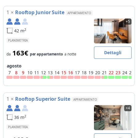
1
×
Rooftop Junior Suite
APPARTAMENTO
+5
2
42 m
PLANIMETRIA
163€
Dettagli
da
per appartamento
a notte
agosto
7
8
9
10
11
12
13
14
15
16
17
18
19
20
21
22
23
24
25
1
×
Rooftop Superior Suite
APPARTAMENTO
+4
2
36 m
PLANIMETRIA