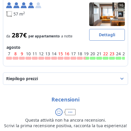
+6
2
57 m
287€
Dettagli
da
per appartamento
a notte
agosto
7
8
9
10
11
12
13
14
15
16
17
18
19
20
21
22
23
24
25
Riepilogo prezzi
dal
al
per appartamento
a notte
Recensioni
07/08/2026
31/08/2026
da
161€
a
438€
01/09/2026
30/09/2026
da
130€
a
374€
01/10/2026
31/10/2026
da
131€
a
340€
Questa attività non ha ancora recensioni.
Scrivi la prima recensione positiva, racconta la tua esperienza!