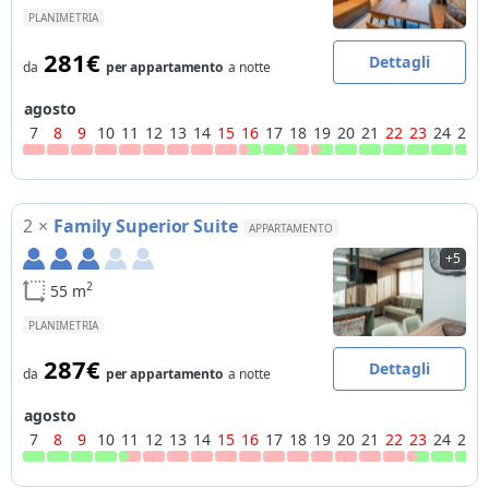
PLANIMETRIA
281€
Dettagli
da
per appartamento
a notte
agosto
7
8
9
10
11
12
13
14
15
16
17
18
19
20
21
22
23
24
25
2
×
Family Superior Suite
APPARTAMENTO
+5
2
55 m
PLANIMETRIA
287€
Dettagli
da
per appartamento
a notte
agosto
7
8
9
10
11
12
13
14
15
16
17
18
19
20
21
22
23
24
25