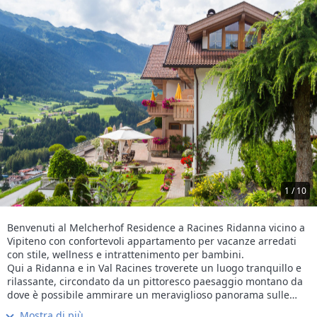
1 / 10
Benvenuti al Melcherhof Residence a Racines Ridanna vicino a
Vipiteno con confortevoli appartamento per vacanze arredati
con stile, wellness e intrattenimento per bambini.
Qui a Ridanna e in Val Racines troverete un luogo tranquillo e
rilassante, circondato da un pittoresco paesaggio montano da
dove è possibile ammirare un meraviglioso panorama sulle
circostanti cime delle Dolomiti e dei maestosi ghiacciai delle
Mostra di più