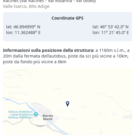
Racines (Val Racines - Val Ridanna - Val Giovo)
10/01/2027
29/01/2027
da
114€
a
242€
Valle Isarco, Alto Adige
30/01/2027
20/02/2027
da
145€
a
264€
Coordinate GPS
22/02/2027
19/03/2027
da
114€
a
220€
lat: 46.894999° N
lat: 46° 53’ 42.0’’ N
lon: 11.362488° E
lon: 11° 21’ 45.0’’ E
Informazioni sulla posizione della struttura:
a 1160m s.l.m., a
20m dalla fermata dell’autobus, piste da sci più vicine a 10km,
piste da fondo più vicine a 6km