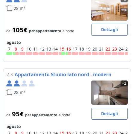
2
28 m
105€
Dettagli
da
per appartamento
a notte
agosto
7
8
9
10
11
12
13
14
15
16
17
18
19
20
21
22
23
24
25
2
×
Appartamento Studio lato nord - modern
+2
2
28 m
95€
Dettagli
da
per appartamento
a notte
agosto
7
8
9
10
11
12
13
14
15
16
17
18
19
20
21
22
23
24
25