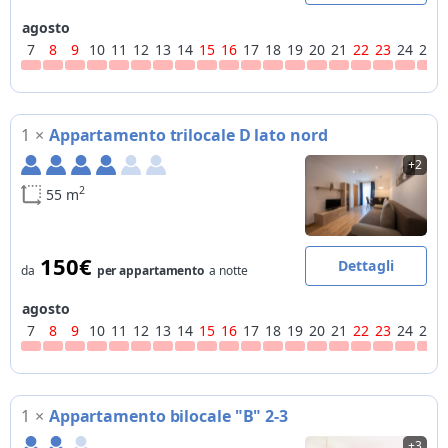
agosto
7
8
9
10
11
12
13
14
15
16
17
18
19
20
21
22
23
24
25
1
×
Appartamento trilocale D lato nord
+2
2
55 m
150€
Dettagli
da
per appartamento
a notte
agosto
7
8
9
10
11
12
13
14
15
16
17
18
19
20
21
22
23
24
25
1
×
Appartamento bilocale "B" 2-3
+3