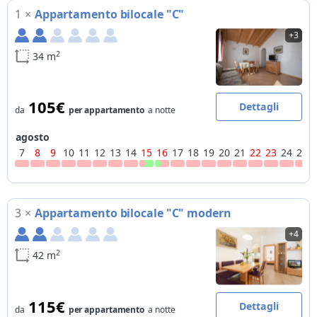
1
×
Appartamento bilocale "C"
+3
2
34 m
105€
Dettagli
da
per appartamento
a notte
agosto
7
8
9
10
11
12
13
14
15
16
17
18
19
20
21
22
23
24
25
3
×
Appartamento bilocale "C" modern
+4
2
42 m
115€
Dettagli
da
per appartamento
a notte