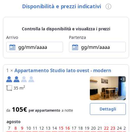
Cucina
Disponibilità e prezzi indicativi
colazione anticipata su prenotazione
Wellness
piccola area wellness, sauna, bagno turco, idromassaggio
Controlla la disponibilità e visualizza i prezzi
Bambini
Arrivo
Partenza
struttura adatta a famiglie con bambini, parco giochi, sala
gg/mm/aaaa
gg/mm/aaaa
giochi
Animali
si accettano animali di piccola taglia e cani di grossa taglia
1
×
Appartamento Studio lato ovest - modern
Metodi di pagamento
+3
tutte le carte di credito, bancomat
2
35 m
Escursioni
ESTATE > escursioni guidate organizzate dalla struttura:
trekking, mountain bike
105€
Dettagli
da
per appartamento
a notte
Bike
agosto
deposito biciclette chiuso a chiave
7
8
9
10
11
12
13
14
15
16
17
18
19
20
21
22
23
24
25