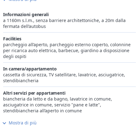
Alpi dello Stubai. Magnifici sentieri per escursioni e trail per la
bici sono particolarmente invitanti per trascorrere vacanze
dinamiche, mentre in inverno potrete recarvi sulle piste di
Informazioni generali
Racines/Giovo, Monte Cavallo, Ladurno e altri 60 km di piste
a 1160m s.l.m., senza barriere architettoniche, a 20m dalla
per lo sci di fondo a Ridanna.
fermata dell’autobus
La vostra struttura ricettiva nei pressi di Vipiteno, Alto Adige, si
distingue per la posizione particolarmente soleggiata. Qui
Facilities
troverete un’atmosfera cordiale e godrete di un servizio attento
parcheggio all’aperto, parcheggio esterno coperto, colonnine
e amorevole caratterizzato dall’ambiente confortevole e
per ricarica auto elettrica, barbecue, giardino a disposizione
familiare che renderanno le vostre vacanze indimenticabili.
degli ospiti
In camera/appartamento
cassetta di sicurezza, TV satellitare, lavatrice, asciugatrice,
stendibiancheria
Altri servizi per appartamenti
biancheria da letto e da bagno, lavatrice in comune,
asciugatrice in comune, servizio "pane e latte",
stendibiancheria all’aperto in comune
Mostra di più
Internet
Wi-Fi gratis in camera/app.to