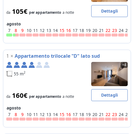
105€
Dettagli
da
per appartamento
a notte
agosto
7
8
9
10
11
12
13
14
15
16
17
18
19
20
21
22
23
24
25
1
×
Appartamento trilocale "D" lato sud
+4
2
55 m
160€
Dettagli
da
per appartamento
a notte
agosto
7
8
9
10
11
12
13
14
15
16
17
18
19
20
21
22
23
24
25