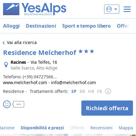
Alloggi
Destinazioni
Sport e tempo libero
Offerte
Vai alla ricerca
Residence Melcherhof
Racines
-
Via Telfes, 16
Valle Isarco, Alto Adige
Telefono:
(+39) 04727566...
www.melcherhof.com
-
info@melcherhof.com
Residence
‐
Trattamenti offerti:
SP
BB
HB
FB
Richiedi offerta
tazione
Disponibilità e prezzi
Offerte
Recensioni
Mappa