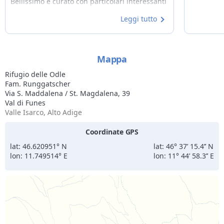
Bellissimo e curato con particolari interessanti
e curiosi anche il rifugio. Complimenti!
Leggi tutto
Mappa
Rifugio delle Odle
Fam. Runggatscher
Via S. Maddalena / St. Magdalena, 39
Val di Funes
Valle Isarco, Alto Adige
Coordinate GPS
lat: 46.620951° N
lat: 46° 37’ 15.4’’ N
lon: 11.749514° E
lon: 11° 44’ 58.3’’ E