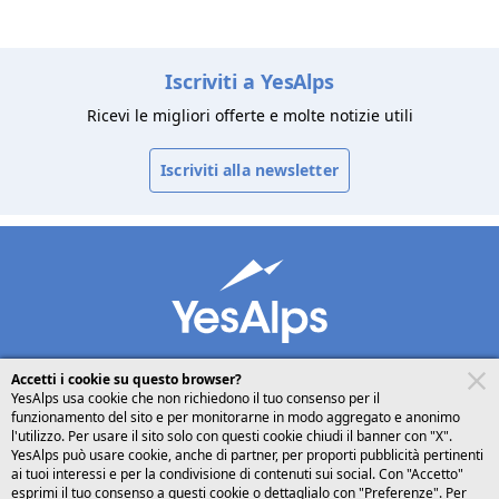
Iscriviti a YesAlps
Ricevi le migliori offerte e molte notizie utili
Iscriviti alla newsletter
Accetti i cookie su questo browser?
YesAlps usa cookie che non richiedono il tuo consenso per il
funzionamento del sito e per monitorarne in modo aggregato e anonimo
desktop
seguici su
l'utilizzo. Per usare il sito solo con questi cookie chiudi il banner con "X".
YesAlps può usare cookie, anche di partner, per proporti pubblicità pertinenti
ai tuoi interessi e per la condivisione di contenuti sui social. Con "Accetto"
Italiano
esprimi il tuo consenso a questi cookie o dettaglialo con "Preferenze". Per