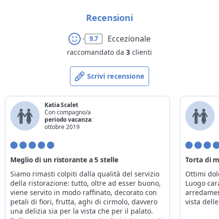
Recensioni
Eccezionale
9.7
raccomandato da
3
clienti
Scrivi recensione
Katia Scalet
Con compagno/a
periodo vacanza:
ottobre 2019
Meglio di un ristorante a 5 stelle
Torta di 
Siamo rimasti colpiti dalla qualità del servizio
Ottimi dol
della ristorazione: tutto, oltre ad esser buono,
Luogo cara
viene servito in modo raffinato, decorato con
arredament
petali di fiori, frutta, aghi di cirmolo, davvero
vista dell
una delizia sia per la vista che per il palato.