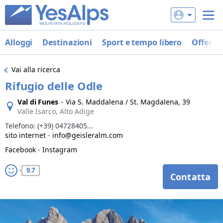
Alloggi
Destinazioni
Sport e tempo libero
Offerte
Vai alla ricerca
Rifugio delle Odle
Val di Funes
-
Via S. Maddalena / St. Magdalena, 39
Valle Isarco, Alto Adige
Telefono:
(+39) 04728405...
sito internet
-
info@geisleralm.com
Facebook
-
Instagram
9.7
Contatta