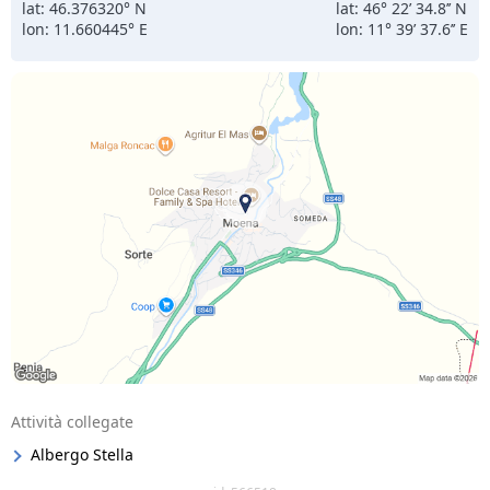
lat: 46.376320° N
lat: 46° 22’ 34.8’’ N
lon: 11.660445° E
lon: 11° 39’ 37.6’’ E
Attività collegate
Albergo Stella