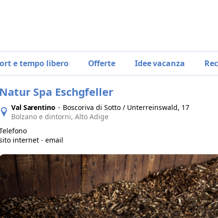
ort e tempo libero
Offerte
Idee vacanza
Rec
Natur Spa Eschgfeller
Val Sarentino
-
Boscoriva di Sotto / Unterreinswald, 17
Bolzano e dintorni, Alto Adige
Telefono
sito internet
-
email