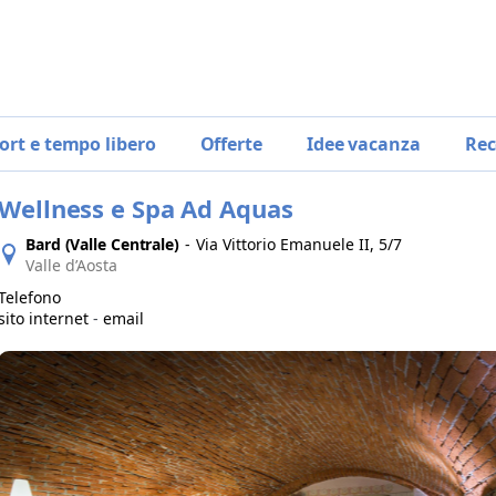
ort e tempo libero
Offerte
Idee vacanza
Rec
Wellness e Spa Ad Aquas
Bard (Valle Centrale)
-
Via Vittorio Emanuele II, 5/7
Valle d’Aosta
Telefono
sito internet
-
email