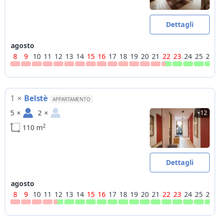
skiroom con scalda scarponi, piste da sci raggiungibili a piedi
(3m), piste da fondo più vicine a 5km
Dettagli
Note
Alcuni servizi potrebbero essere solo su richiesta e a
agosto
pagamento
8
9
10
11
12
13
14
15
16
17
18
19
20
21
22
23
24
25
26
servizio pane e latte = recapito al mattino di prodotti per la
colazione
1
×
Belstè
APPARTAMENTO
5
×
2
×
+12
2
110 m
Dettagli
agosto
8
9
10
11
12
13
14
15
16
17
18
19
20
21
22
23
24
25
26