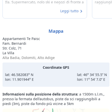
Ila. Supermercato, nolo ski e negozi di fronte a
raggiungib
casa. Loretta, la padrona di casa, è stata
all'edific
Leggi tutto
gentilissima e super accogliente. È stato
che è mol
davvero un soggiorno super piacevole, grazie
un posto 
Loretta.
facilment
Thule. Il 
Mappa
disponibil
facilitand
Appartamenti Te Paisc
internazio
Fam. Bernardi
prossimo n
Str. Colz, 71
Badia.
La Villa
Alta Badia, Dolomiti, Alto Adige
Coordinate GPS
lat: 46.582083° N
lat: 46° 34’ 55.5’’ N
lon: 11.901944° E
lon: 11° 54’ 7.0’’ E
Informazioni sulla posizione della struttura:
a 1500m s.l.m.,
presso la fermata dell’autobus, piste da sci raggiungibili a
piedi (3m), piste da fondo più vicine a 5km