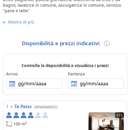
bagno, lavatrice in comune, asciugatrice in comune, servizio
"pane e latte"
Mostra di più
Internet
Wi-Fi gratis in camera/app.to, internet gratis nelle parti comuni
Bambini
Disponibilità e prezzi indicativi
struttura adatta a famiglie con bambini
Animali
non ammessi
Controlla la disponibilità e visualizza i prezzi
Metodi di pagamento
Arrivo
Partenza
Visa, bancomat
gg/mm/aaaa
gg/mm/aaaa
Bike
deposito biciclette chiuso a chiave
1
×
Te Paisc
Moto
APPARTAMENTO
parcheggio per motociclette in garage chiuso a chiave
+15
2
100 m
Sci