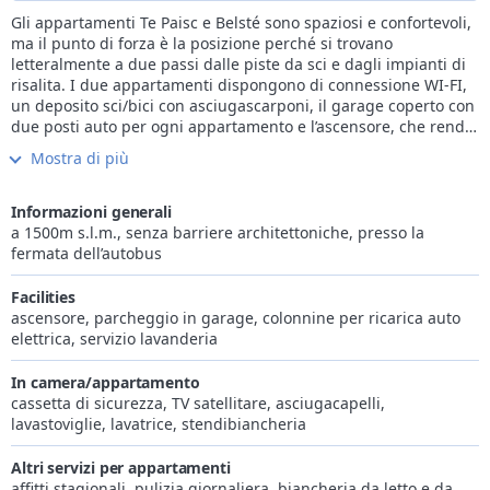
Gli appartamenti Te Paisc e Belsté sono spaziosi e confortevoli,
ma il punto di forza è la posizione perché si trovano
letteralmente a due passi dalle piste da sci e dagli impianti di
risalita. I due appartamenti dispongono di connessione WI-FI,
un deposito sci/bici con asciugascarponi, il garage coperto con
due posti auto per ogni appartamento e l’ascensore, che rende
i due alloggi facilmente accessibili sia per le famiglie con
Mostra di più
bambini, sia per le persone con disabilità. Gli appartamenti
sono arredati con mobili nuovi e in stile moderno, funzionali ed
eleganti. La cucina è attrezzata con lavastoviglie, microonde,
Informazioni generali
bollitore e biancheria. La cura di tutti i dettagli rende
a 1500m s.l.m., senza barriere architettoniche, presso la
l’ambiente accogliente, comodo e ideale per una serena
fermata dell’autobus
vacanza in autonomia e relax.
Facilities
ascensore, parcheggio in garage, colonnine per ricarica auto
elettrica, servizio lavanderia
In camera/appartamento
cassetta di sicurezza, TV satellitare, asciugacapelli,
lavastoviglie, lavatrice, stendibiancheria
Altri servizi per appartamenti
affitti stagionali, pulizia giornaliera, biancheria da letto e da