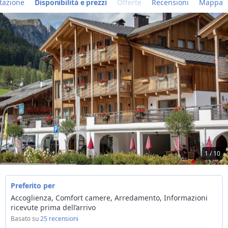
tazione
Disponibilità e prezzi
Offerte
Recensioni
Mappa
1 / 10
Preferito per
Accoglienza, Comfort camere, Arredamento, Informazioni
ricevute prima dell’arrivo
Basato su
25 recensioni