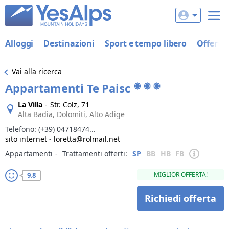
Alloggi
Destinazioni
Sport e tempo libero
Offerte
Vai alla ricerca
Appartamenti Te Paisc
La Villa
-
Str. Colz, 71
Alta Badia, Dolomiti, Alto Adige
Telefono:
(+39) 04718474...
sito internet
-
loretta@rolmail.net
Appartamenti
‐
Trattamenti offerti:
SP
BB
HB
FB
MIGLIOR OFFERTA!
9.8
Richiedi offerta