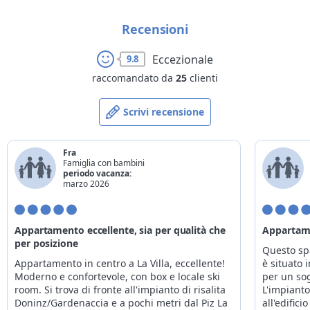
Recensioni
Eccezionale
9.8
raccomandato da
25
clienti
Scrivi recensione
Fra
Famiglia con bambini
periodo vacanza:
marzo 2026
Appartamento eccellente, sia per qualità che
Appartam
per posizione
Questo sp
Appartamento in centro a La Villa, eccellente!
è situato 
Moderno e confortevole, con box e locale ski
per un sog
room. Si trova di fronte all'impianto di risalita
L'impianto
Doninz/Gardenaccia e a pochi metri dal Piz La
all'edific