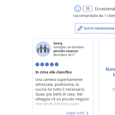
Ecceziona
10
raccomandato da 1 clie
Scrivi recensione
Georg
Famiglia con bambini
periodo vacanza:
dicembre 2017
Non 
In cima alla classifica
Una camera superbamente
attrezzata, pulitissima, la
S
cucina ha tutto il necessario.
Quasi più bello di casa. Nel
villaggio c'è un piccolo negozio
che vende delizioso pane
contadino e formaggio locale...
Leggi tutto
E la pizzeria è altamente