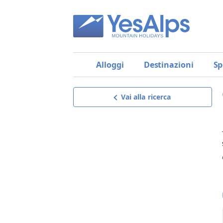
Alloggi
Destinazioni
Sp
Vai alla ricerca
Garni Florian
Richiedi offerta
riceverai un’offerta su misura,
dettagliata e senza impegno,
il miglior modo per scegliere!