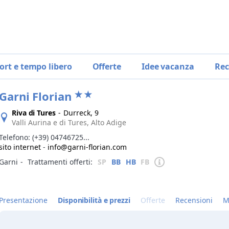
ort e tempo libero
Offerte
Idee vacanza
Rec
Garni Florian
Riva di Tures
-
Durreck, 9
Valli Aurina e di Tures, Alto Adige
Telefono:
(+39) 04746725...
sito internet
-
info@garni-florian.com
Garni
‐
Trattamenti offerti:
SP
BB
HB
FB
Presentazione
Disponibilità e prezzi
Offerte
Recensioni
M