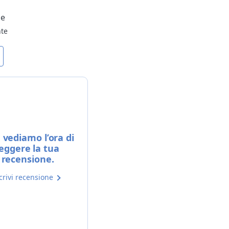
le
nte
vediamo l’ora di
leggere la tua
recensione.
crivi recensione