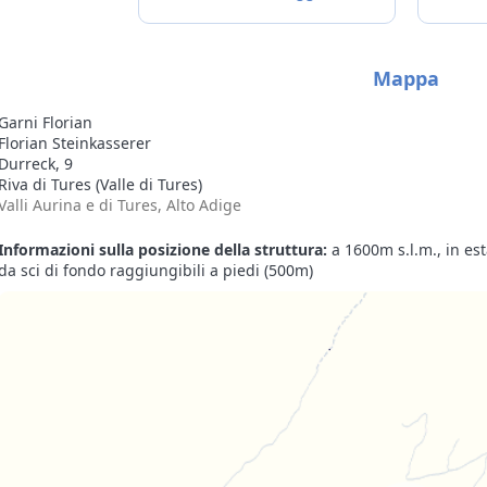
consigliata (non solo per le
pizze). Ci piacerebbe molto
tornare.
Mappa
Garni Florian
Florian Steinkasserer
Durreck, 9
Riva di Tures (Valle di Tures)
Valli Aurina e di Tures, Alto Adige
Informazioni sulla posizione della struttura:
a 1600m s.l.m., in est
da sci di fondo raggiungibili a piedi (500m)