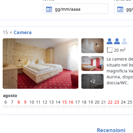
gg/mm/aaaa
gg
Bike
deposito biciclette
sulle piste da sci alpino, piste da sci 
Sci
deposito sci sulle piste, "easy ski renta
15
×
Camera
Alcuni servizi potrebbero essere solo
Note
servizio pane e latte = recapito al matt
2
20 m
easy ski rental = trasporto attrezzatu
Le camere del
situato nel b
magnificia Val
Aurina, disp
+2
doccia/WC.
agosto
6
7
8
9
10
11
12
13
14
15
16
17
18
19
20
21
22
23
24
25
Recensioni