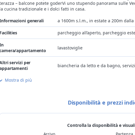
terazza – balcone potete goderVi uno stupendo panorama sulle Vedr
la cucina tradizionale e i dolci fatti in casa.
Informazioni generali
a 1600m s.l.m., in estate a 200m dalla
Facilities
parcheggio all’aperto, parcheggio est
In
lavastoviglie
camera/appartamento
Altri servizi per
biancheria da letto e da bagno, servizi
appartamenti
Mostra di più
Internet
internet gratis in camera/app.to
ristorante aperto anche a mezzogiorno,
Cucina
disponibile cucina vegetariana
Disponibilità e prezzi indi
Bambini
struttura adatta a famiglie con bambi
Animali
si accettano animali domestici di picco
Controlla la disponibilità e visual
Arrivo
Partenza
Metodi di pagamento
Visa, MasterCard