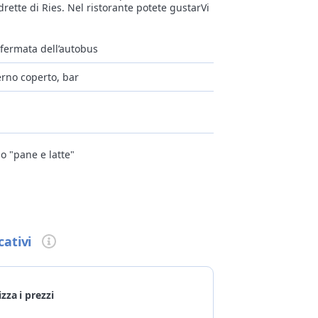
ette di Ries. Nel ristorante potete gustarVi
 fermata dell’autobus
erno coperto, bar
o "pane e latte"
 disponibile cucina senza glutine e lattosio,
cativi
ni
la taglia
izza i prezzi