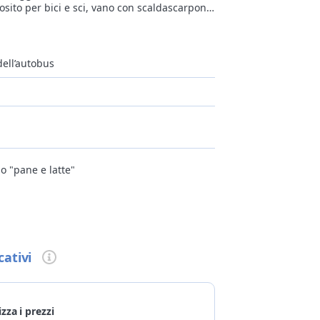
sito per bici e sci, vano con scaldascarponi
ttino per fare colazione nell’appartamento. Si
moka per il caffè e stenditoio.
dell’autobus
o "pane e latte"
ni
la taglia
cativi
ci raggiungibili a piedi (100m), piste da sci
izza i prezzi