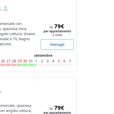
imoniale con
79€
da
o, spaziosa zona
per appartamento
ngolo cottura, divano
a notte
oniale e TV, bagno
alcone.
Dettagli
settembre
26
27
28
29
30
31
1
2
3
4
5
6
7
8
9
10
11
12
13
14
moniale, spaziosa
79€
da
con angolo cottura,
per appartamento