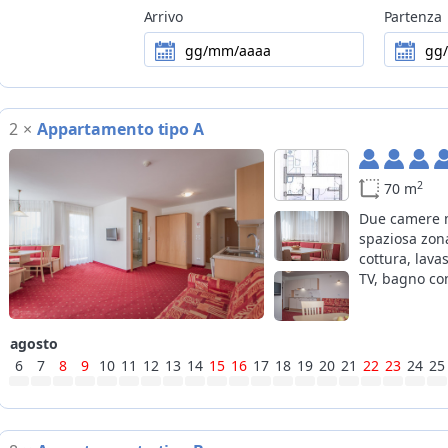
Arrivo
Partenza
Alcuni servizi potrebbero essere solo
Note
servizio pane e latte = recapito al matt
gg/mm/aaaa
gg
2
×
Appartamento tipo A
2
70 m
Due camere m
spaziosa zon
cottura, lavas
TV, bagno co
agosto
6
7
8
9
10
11
12
13
14
15
16
17
18
19
20
21
22
23
24
25