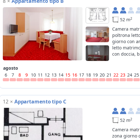
8
×
Appartamento tipo B
2
52 m
Camera matr
poltrona lett
giorno con a
letto matrim
+1
con doccia, b
agosto
6
7
8
9
10
11
12
13
14
15
16
17
18
19
20
21
22
23
24
25
12
×
Appartamento tipo C
2
52 m
Camera matri
zona giorno 