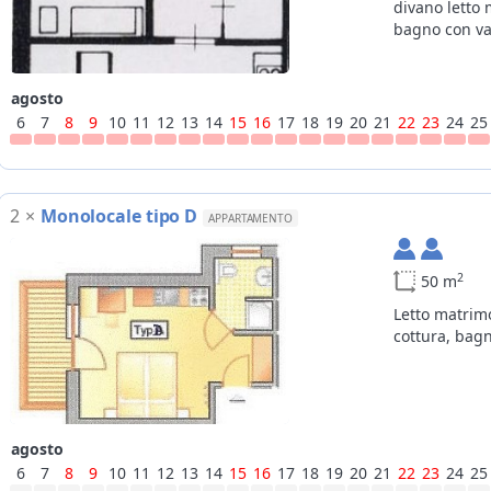
divano letto 
bagno con va
agosto
6
7
8
9
10
11
12
13
14
15
16
17
18
19
20
21
22
23
24
25
2
×
Monolocale tipo D
APPARTAMENTO
2
50 m
Letto matrim
cottura, bag
agosto
6
7
8
9
10
11
12
13
14
15
16
17
18
19
20
21
22
23
24
25