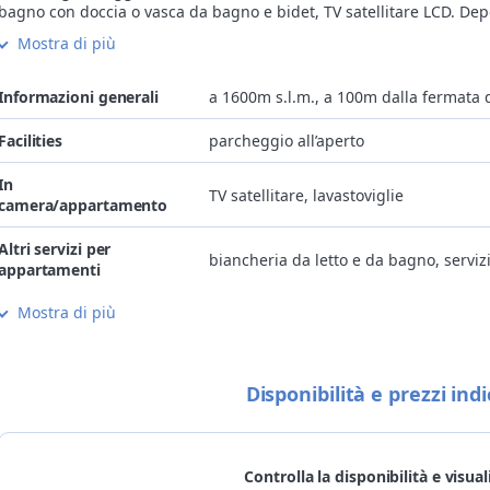
bagno con doccia o vasca da bagno e bidet, TV satellitare LCD. Depo
e un ampio parcheggio privato fanno anche parte dell’offerta.
Mostra di più
Inoltre su richiesta il residence offre servizio di pane fresco al ma
forniscono biancheria da letto, asciugamani, strofinacci da cucina, 
Informazioni generali
a 1600m s.l.m., a 100m dalla fermata 
Facilities
parcheggio all’aperto
In
TV satellitare, lavastoviglie
camera/appartamento
Altri servizi per
biancheria da letto e da bagno, servizi
appartamenti
Mostra di più
Bambini
struttura adatta a famiglie con bambi
Animali
si accettano animali domestici di picco
Disponibilità e prezzi indi
Bike
deposito biciclette
skiroom con scalda scarponi, piste da s
Sci
di fondo raggiungibili a piedi (100m)
Controlla la disponibilità e visual