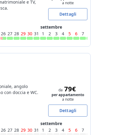
matrimoniale e TV,
a notte
sca.
Dettagli
settembre
26
27
28
29
30
31
1
2
3
4
5
6
7
8
9
10
11
12
13
14
oniale, angolo
79€
da
no con doccia e WC.
per appartamento
a notte
Dettagli
settembre
26
27
28
29
30
31
1
2
3
4
5
6
7
8
9
10
11
12
13
14