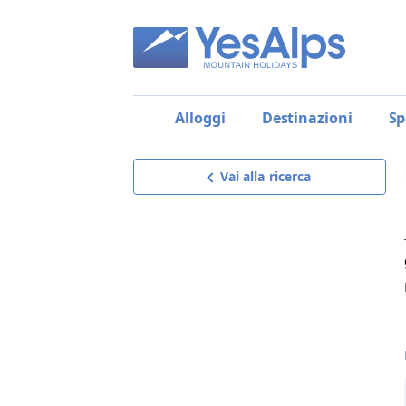
Alloggi
Destinazioni
Sp
Vai alla ricerca
Residence Friedheim
MIGLIOR OFFERTA!
Richiedi offerta
riceverai un’offerta su misura,
dettagliata e senza impegno,