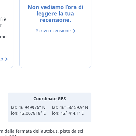
Non vediamo l’ora di
leggere la tua
recensione.
lì è
r
Scrivi recensione
amo
to
Coordinate GPS
lat: 46.949976° N
lat: 46° 56’ 59.9’’ N
lon: 12.067818° E
lon: 12° 4’ 4.1’’ E
m dalla fermata dell’autobus, piste da sci