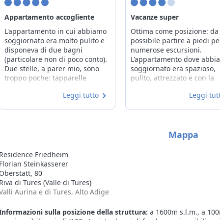
Appartamento accogliente
Vacanze super
L'appartamento in cui abbiamo
Ottima come posizione: da 
soggiornato era molto pulito e
possibile partire a piedi pe
disponeva di due bagni
numerose escursioni.
(particolare non di poco conto).
L'appartamento dove abbi
Due stelle, a parer mio, sono
soggiornato era spazioso,
troppo poche: tapparelle
pulito, attrezzato e con la
elettriche, lavastoviglie, piano
lavastoviglie.
Leggi tutto
Leggi tut
cottura elettrico. Complimenti!
Torneremo di sicuro.
Mappa
Residence Friedheim
Florian Steinkasserer
Oberstatt, 80
Riva di Tures (Valle di Tures)
Valli Aurina e di Tures, Alto Adige
Informazioni sulla posizione della struttura:
a 1600m s.l.m., a 100