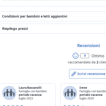
Condizioni per bambini e letti aggiuntivi
i prezzi si intendono a persona a
Riepilogo prezzi
per letti già 
*
età
presenti
dal
al
per
da 0 a 6 anni
Recensioni
7€
06/08/2026
07/08/2026
adulto
-
so
08/08/2026
21/08/2026
Ottimo
9
*
anni compiuti alla data del che
22/08/2026
04/09/2026
raccomandato da
2
clien
05/09/2026
09/10/2026
Scrivi recensione
10/10/2026
24/10/2026
Laura Bassanelli
Irene
Famiglia con bambini
Famiglia con bambi
periodo vacanza:
periodo vacanza:
luglio 2022
luglio 2020