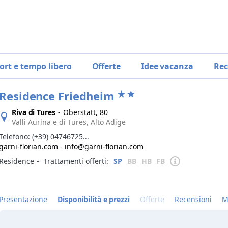
ort e tempo libero
Offerte
Idee vacanza
Rec
Residence Friedheim
Riva di Tures
-
Oberstatt, 80
Valli Aurina e di Tures, Alto Adige
Telefono:
(+39) 04746725...
garni-florian.com
-
info@garni-florian.com
Residence
‐
Trattamenti offerti:
SP
BB
HB
FB
Presentazione
Disponibilità e prezzi
Offerte
Recensioni
M