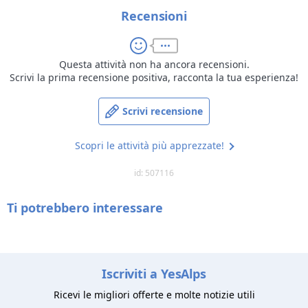
Nessun problema, approfittate della vostra vacanza invernale
in Alto Adige per scoprire svariate attività per il tempo libero:
Recensioni
escursioni alpine nella romantica Valle d’Altafossa oppure
nell’innevato villaggio alpino della Malga Fane, parapendio sul
monte Cuzzo, ciaspolate immersi nel mondo alpino pieno di
Questa attività non ha ancora recensioni.
neve, sci di fondo sulle piste preparate al meglio dell’Alpe di
Scrivi la prima recensione positiva, racconta la tua esperienza!
Rodengo oltre che a Valles e Maranza, pattinaggio su ghiaccio,
slittino immersi nel panorama invernale e slitte trainate da
cavalli rendono l’offerta estremamente variegata.
Scrivi recensione
Scopri le attività più apprezzate!
id: 507116
Ti potrebbero interessare
Iscriviti a YesAlps
Ricevi le migliori offerte e molte notizie utili