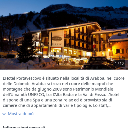
1 / 10
L’Hotel Portavescovo è situato nella località di Arabba, nel cuore
delle Dolomiti. Arabba si trova nel cuore delle magnifiche
montagne che da giugno 2009 sono Patrimonio Mondiale
dell’Umanità UNESCO, tra l’Alta Badia e la Val di Fassa. L’hotel
dispone di una Spa e una zona relax ed è provvisto sia di
camere che di appartamenti di varie tipologie. Lo staff,
altamente qualificato, si occuperà del Vostro benessere con
Mostra di più
vari trattamenti, per rendere la Vostra vacanza in montagna
ancora più speciale. L’albergo è situato direttamente sulle piste
da sci, dove partono gli impianti di risalita.
Informazioni generali