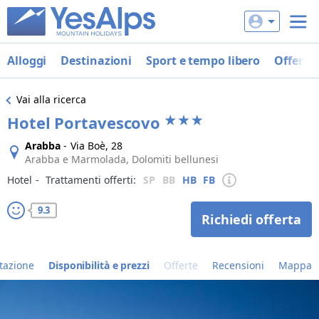
Alloggi
Destinazioni
Sport e tempo libero
Offerte
Vai alla ricerca
Hotel Portavescovo
Arabba
-
Via Boè, 28
Arabba e Marmolada, Dolomiti bellunesi
Hotel
‐
Trattamenti offerti:
SP
BB
HB
FB
9.3
Richiedi offerta
tazione
Disponibilità e prezzi
Offerte
Recensioni
Mappa