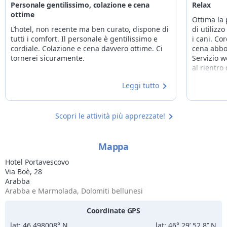
Personale gentilissimo, colazione e cena
Relax
ottime
Ottima la 
L’hotel, non recente ma ben curato, dispone di
di utilizz
tutti i comfort. Il personale è gentilissimo e
i cani. Co
cordiale. Colazione e cena davvero ottime. Ci
cena abbo
tornerei sicuramente.
Servizio w
al rientro
nostri ami
Leggi tutto
Scopri le attività più apprezzate!
Mappa
Hotel Portavescovo
Via Boè, 28
Arabba
Arabba e Marmolada, Dolomiti bellunesi
Coordinate GPS
lat: 46.498008° N
lat: 46° 29’ 52.8’’ N