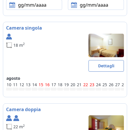
gg/mm/aaaa
gg/mm/aaaa
Animali
si accettano animali domestici di piccola taglia
Metodi di pagamento
Camera singola
tutte le carte di credito
Sci
2
18 m
skiroom con scalda scarponi, piste da sci raggiungibili a piedi
(100m), servizio vendita skipass
Dettagli
agosto
10
11
12
13
14
15
16
17
18
19
20
21
22
23
24
25
26
27
28
Camera doppia
2
22 m