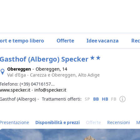
ort e tempo libero
Offerte
Idee vacanza
Rec
Gasthof (Albergo) Specker
Obereggen
-
Obereggen, 14
Val d’Ega - Carezza e Obereggen, Alto Adige
Telefono:
(+39) 04716157...
www.specker.it
-
info@specker.it
Gasthof (Albergo)
‐
Trattamenti offerti:
SP
BB
HB
FB
Presentazione
Disponibilità e prezzi
Offerte
Recensioni
M