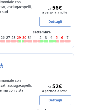
imoniale con
56€
-sat, asciugacapelli,
da
o sud
a persona
a notte
Dettagli
settembre
26
27
28
29
30
31
1
2
3
4
5
6
7
8
9
10
11
12
13
14
imoniale con
52€
-sat, asciugacapelli,
da
e ma con vista
a persona
a notte
Dettagli