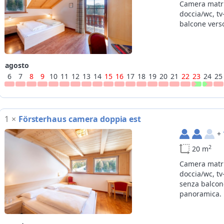
Camera matr
doccia/wc, tv
balcone vers
agosto
6
7
8
9
10
11
12
13
14
15
16
17
18
19
20
21
22
23
24
25
1
×
Försterhaus camera doppia est
+
2
20 m
Camera matr
doccia/wc, tv
senza balcon
panoramica.