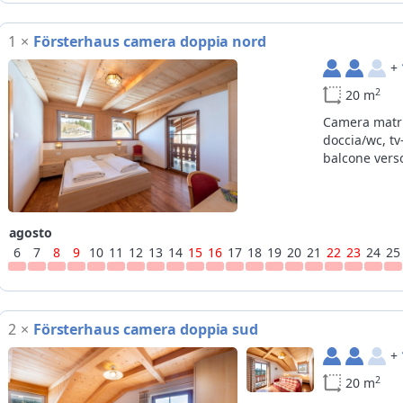
1
×
Försterhaus camera doppia nord
+
2
20 m
Camera matr
doccia/wc, tv
balcone vers
agosto
6
7
8
9
10
11
12
13
14
15
16
17
18
19
20
21
22
23
24
25
2
×
Försterhaus camera doppia sud
+
2
20 m