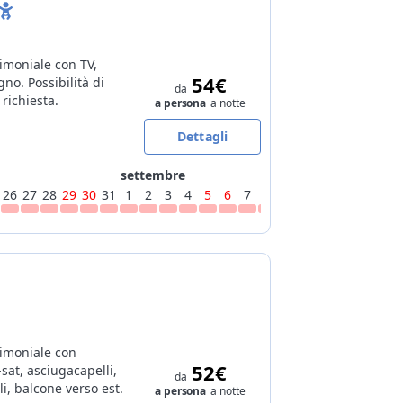
moniale con TV,
54€
no. Possibilità di
da
 richiesta.
a persona
a notte
Dettagli
settembre
26
27
28
29
30
31
1
2
3
4
5
6
7
8
9
10
11
12
13
14
imoniale con
52€
-sat, asciugacapelli,
da
li, balcone verso est.
a persona
a notte