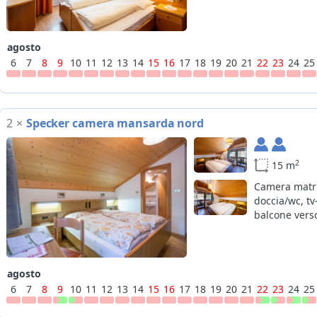
agosto
6
7
8
9
10
11
12
13
14
15
16
17
18
19
20
21
22
23
24
25
2
×
Specker camera mansarda nord
2
15 m
Camera matr
doccia/wc, tv
balcone vers
agosto
6
7
8
9
10
11
12
13
14
15
16
17
18
19
20
21
22
23
24
25