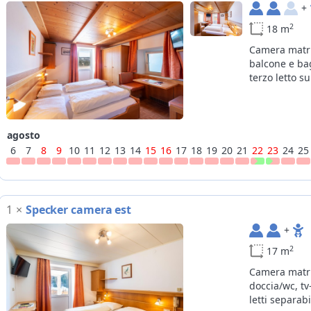
+
2
18 m
Camera matri
balcone e bag
terzo letto su
agosto
6
7
8
9
10
11
12
13
14
15
16
17
18
19
20
21
22
23
24
25
1
×
Specker camera est
+
2
17 m
Camera matr
doccia/wc, tv
letti separabi