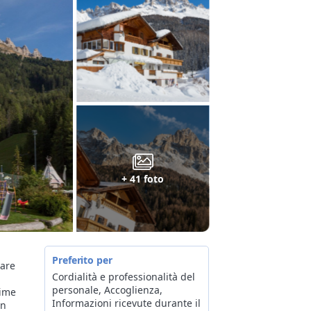
+ 41 foto
Preferito per
iare
Cordialità e professionalità del
personale, Accoglienza,
sime
Informazioni ricevute durante il
in