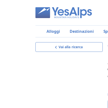
Alloggi
Destinazioni
Sp
Vai alla ricerca
Gasthof (Albergo) Specker
Richiedi offerta
riceverai un’offerta su misura,
dettagliata e senza impegno,
il miglior modo per scegliere!