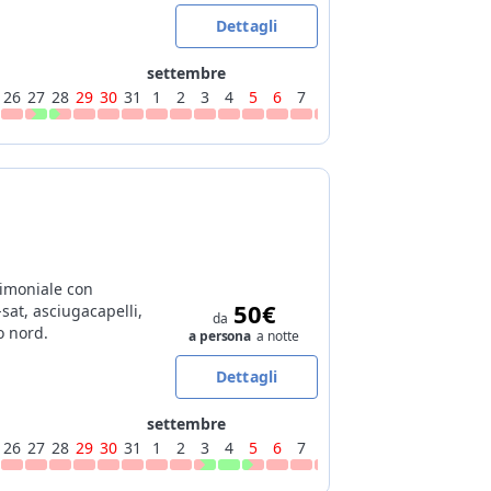
Dettagli
settembre
26
27
28
29
30
31
1
2
3
4
5
6
7
8
9
10
11
12
13
14
imoniale con
50€
-sat, asciugacapelli,
da
o nord.
a persona
a notte
Dettagli
settembre
26
27
28
29
30
31
1
2
3
4
5
6
7
8
9
10
11
12
13
14