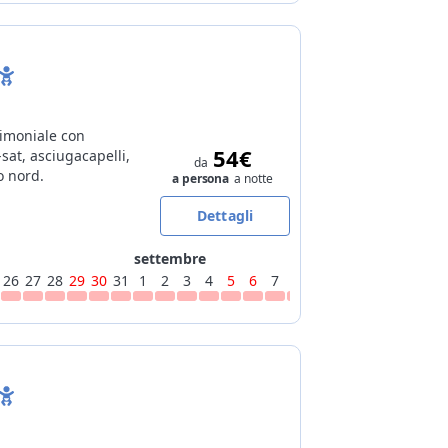
imoniale con
54€
-sat, asciugacapelli,
da
o nord.
a persona
a notte
Dettagli
settembre
26
27
28
29
30
31
1
2
3
4
5
6
7
8
9
10
11
12
13
14