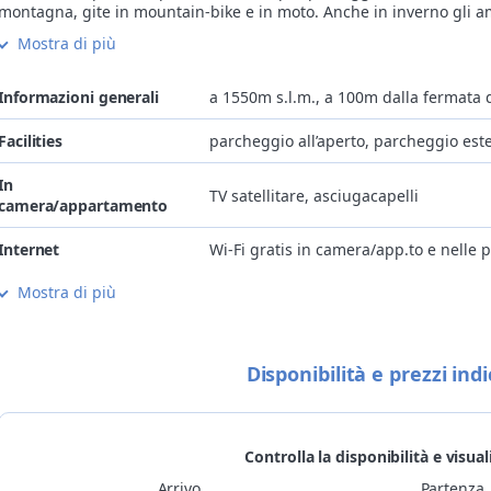
montagna, gite in mountain-bike e in moto. Anche in inverno gli a
dello sport non rimarranno certo delusi: i vicinissimi impianti di risa
Mostra di più
porteranno sulle più belle piste dello Ski Center Latemar dove potr
sciare, fare snow-board, divertirvi con lo slittino o trascorrere dei
momenti tranquilli nelle malghe e nei rifugi.
Informazioni generali
a 1550m s.l.m., a 100m dalla fermata 
Lasciatevi emozionare dall’ospitalità della famiglia Eisath e dalla
piacevole atmosfera familiare che si respira qui.
Facilities
parcheggio all’aperto, parcheggio est
In
TV satellitare, asciugacapelli
camera/appartamento
Internet
Wi-Fi gratis in camera/app.to e nelle 
Mostra di più
Cucina
ristorante aperto anche a mezzogiorn
Bambini
struttura adatta a famiglie con bambin
Disponibilità e prezzi indi
Metodi di pagamento
Visa, MasterCard, Visa Electron, Maes
deposito biciclette chiuso a chiave, in
Bike
in bici
Controlla la disponibilità e visual
Arrivo
Partenza
bikers welcome: parcheggio per motocic