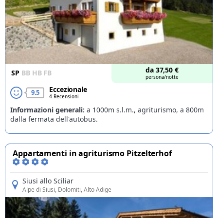
da
37,50
€
SP
BB
HB
FB
persona/notte
Eccezionale
9.5
4 Recensioni
Informazioni generali:
a 1000m s.l.m., agriturismo, a 800m
dalla fermata dell'autobus.
Appartamenti in agriturismo Pitzelterhof
Siusi allo Sciliar
Alpe di Siusi
, Dolomiti, Alto Adige