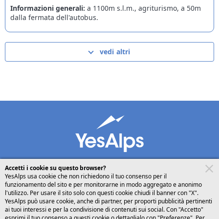
Informazioni generali:
a 1100m s.l.m., agriturismo, a 50m
dalla fermata dell'autobus.
vedi altri
Accetti i cookie su questo browser?
YesAlps usa cookie che non richiedono il tuo consenso per il
funzionamento del sito e per monitorarne in modo aggregato e anonimo
desktop
seguici su
condividi
l'utilizzo. Per usare il sito solo con questi cookie chiudi il banner con "X".
YesAlps può usare cookie, anche di partner, per proporti pubblicità pertinenti
ai tuoi interessi e per la condivisione di contenuti sui social. Con "Accetto"
Italiano
esprimi il tuo consenso a questi cookie o dettaglialo con "Preferenze". Per