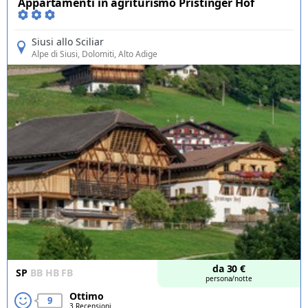
Appartamenti in agriturismo Pristinger Hof
Siusi allo Sciliar
Alpe di Siusi
, Dolomiti, Alto Adige
da
30
€
SP
BB
HB
FB
persona/notte
Ottimo
9
3 Recensioni