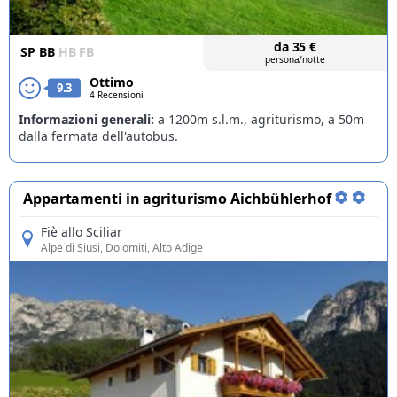
da
35
€
SP
BB
HB
FB
persona/notte
Ottimo
9.3
4 Recensioni
Informazioni generali:
a 1200m s.l.m., agriturismo, a 50m
dalla fermata dell'autobus.
Appartamenti in agriturismo Aichbühlerhof
Fiè allo Sciliar
Alpe di Siusi
, Dolomiti, Alto Adige