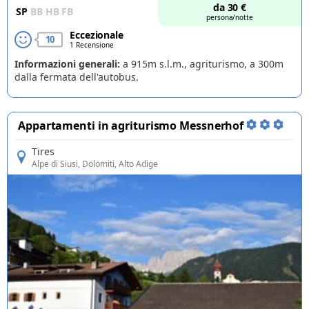
da
30
€
SP
BB
HB
FB
persona/notte
Eccezionale
10
1 Recensione
Informazioni generali:
a 915m s.l.m., agriturismo, a 300m
dalla fermata dell'autobus.
Appartamenti in agriturismo Messnerhof
Tires
Alpe di Siusi
, Dolomiti, Alto Adige