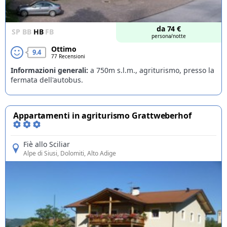
da
74
€
SP
BB
HB
FB
persona/notte
Ottimo
9.4
77 Recensioni
Informazioni generali:
a 750m s.l.m., agriturismo, presso la
fermata dell'autobus.
Appartamenti in agriturismo Grattweberhof
Fiè allo Sciliar
Alpe di Siusi
, Dolomiti, Alto Adige