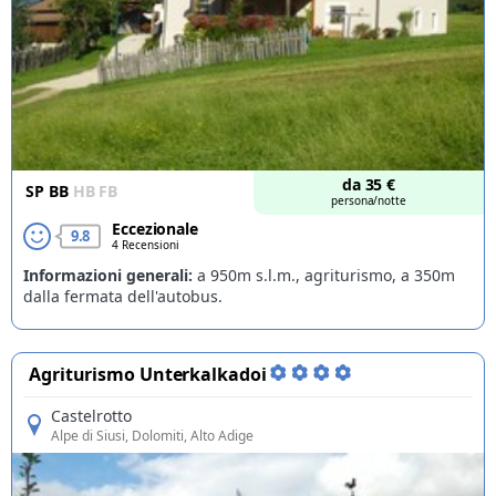
da
35
€
SP
BB
HB
FB
persona/notte
Eccezionale
9.8
4 Recensioni
Informazioni generali:
a 950m s.l.m., agriturismo, a 350m
dalla fermata dell'autobus.
Agriturismo Unterkalkadoi
Castelrotto
Alpe di Siusi
, Dolomiti, Alto Adige
Offerte