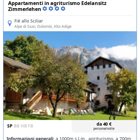
Appartamenti in agriturismo Edelansitz
Zimmerlehen
Fiè allo Sciliar
Alpe di Siusi
, Dolomiti, Alto Adige
da
40
€
SP
BB
HB
FB
persona/notte
Informazioni generali:
a 1000m s.l.m., agriturismo, a 700m