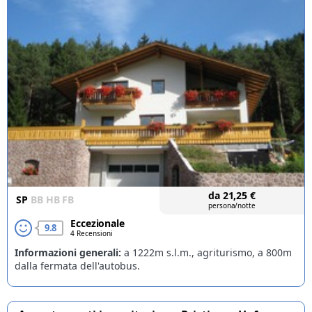
da
21,25
€
SP
BB
HB
FB
persona/notte
Eccezionale
9.8
4 Recensioni
Informazioni generali:
a 1222m s.l.m., agriturismo, a 800m
dalla fermata dell'autobus.