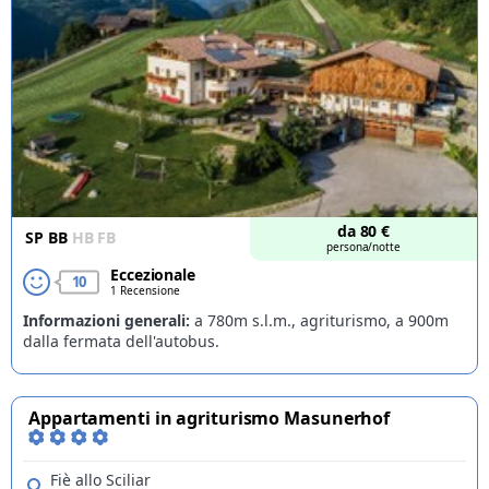
da
80
€
SP
BB
HB
FB
persona/notte
Eccezionale
10
1 Recensione
Informazioni generali:
a 780m s.l.m., agriturismo, a 900m
dalla fermata dell'autobus.
Appartamenti in agriturismo Masunerhof
Fiè allo Sciliar