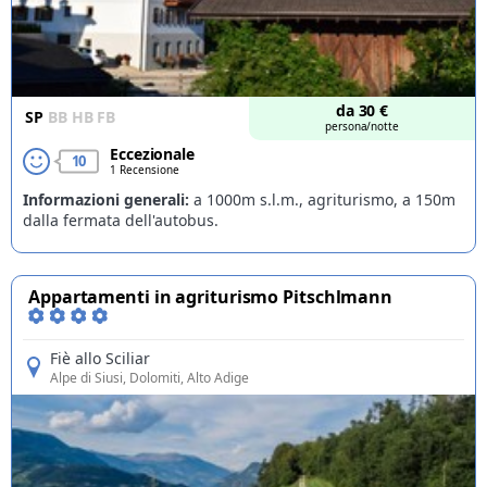
da
30
€
SP
BB
HB
FB
persona/notte
Eccezionale
10
1 Recensione
Informazioni generali:
a 1000m s.l.m., agriturismo, a 150m
dalla fermata dell'autobus.
Appartamenti in agriturismo Pitschlmann
Fiè allo Sciliar
Alpe di Siusi
, Dolomiti, Alto Adige