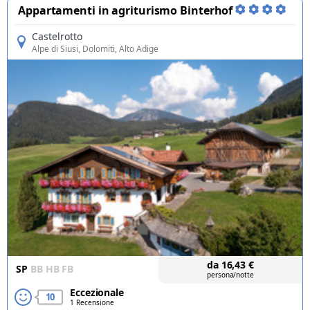
Appartamenti in agriturismo Binterhof
Castelrotto
Alpe di Siusi
, Dolomiti, Alto Adige
da
16,43
€
SP
BB
HB
FB
persona/notte
Eccezionale
10
1 Recensione