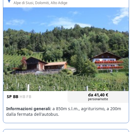
Alpe di Siusi
, Dolomiti, Alto Adige
da
41,40
€
SP
BB
HB
FB
persona/notte
Informazioni generali:
a 850m s.l.m., agriturismo, a 200m
dalla fermata dell'autobus.