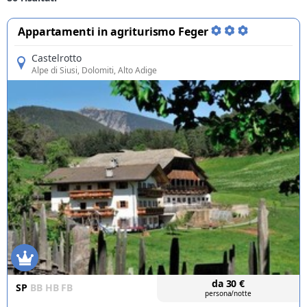
Appartamenti in agriturismo Feger
Castelrotto
Alpe di Siusi
, Dolomiti, Alto Adige
da
30
€
SP
BB
HB
FB
persona/notte