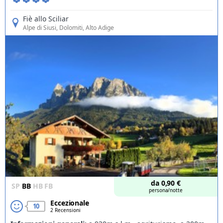
Fiè allo Sciliar
Alpe di Siusi
, Dolomiti, Alto Adige
Offerte
da
0,90
€
SP
BB
HB
FB
persona/notte
Eccezionale
10
2 Recensioni