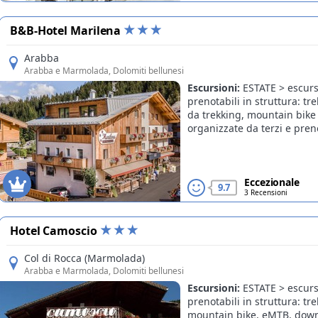
B&B-Hotel Marilena
Arabba
Arabba e Marmolada
, Dolomiti bellunesi
Escursioni:
ESTATE > escurs
prenotabili in struttura: tr
da trekking, mountain bike
organizzate da terzi e preno
Eccezionale
9.7
3 Recensioni
Hotel Camoscio
Col di Rocca (Marmolada)
Arabba e Marmolada
, Dolomiti bellunesi
Escursioni:
ESTATE > escurs
Offerte
prenotabili in struttura: tr
mountain bike, eMTB, down