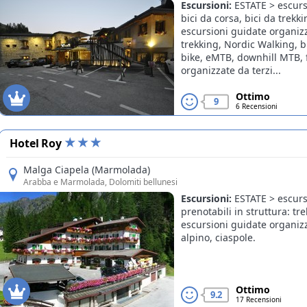
Escursioni:
ESTATE > escurs
Offerte
bici da corsa, bici da trek
escursioni guidate organizza
trekking, Nordic Walking, b
bike, eMTB, downhill MTB, 
organizzate da terzi...
Ottimo
9
6 Recensioni
Hotel Roy
Malga Ciapela (Marmolada)
Arabba e Marmolada
, Dolomiti bellunesi
Escursioni:
ESTATE > escurs
prenotabili in struttura: 
escursioni guidate organizza
alpino, ciaspole.
Ottimo
9.2
17 Recensioni