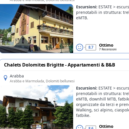
Escursioni:
ESTATE > escurs
Offerte
prenotabili in struttura: tr
eMTB.
Ottimo
8.7
7 Recensioni
Chalets Dolomites Brigitte - Appartamenti & B&B
Arabba
Arabba e Marmolada
, Dolomiti bellunesi
Escursioni:
ESTATE > escurs
prenotabili in struttura: t
eMTB, downhill MTB, fatbi
organizzate da terzi e preno
Walking, sci alpino, ciasp
fatbike.
Ottimo
8.6