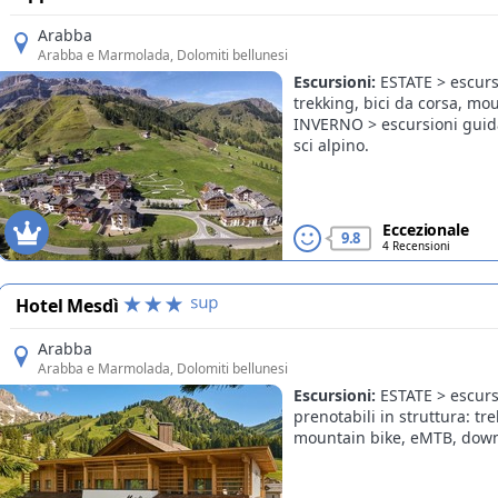
Arabba
Arabba e Marmolada
, Dolomiti bellunesi
Escursioni:
ESTATE > escurs
trekking, bici da corsa, m
INVERNO > escursioni guidat
sci alpino.
Eccezionale
9.8
4 Recensioni
Hotel Mesdì
Arabba
Arabba e Marmolada
, Dolomiti bellunesi
Escursioni:
ESTATE > escurs
prenotabili in struttura: tre
mountain bike, eMTB, down