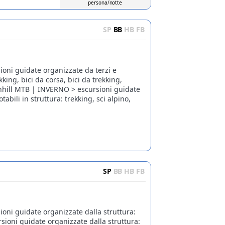
persona/notte
SP
BB
HB
FB
ioni guidate organizzate da terzi e
kking, bici da corsa, bici da trekking,
hill MTB | INVERNO > escursioni guidate
abili in struttura: trekking, sci alpino,
SP
BB
HB
FB
ioni guidate organizzate dalla struttura:
ioni guidate organizzate dalla struttura: