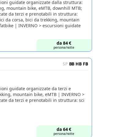
ioni guidate organizzate dalla struttura:
king, mountain bike, eMTB, downhill MTB;
te da terzi e prenotabili in struttura:
ici da corsa, bici da trekking, mountain
fatbike | INVERNO > escursioni guidate
da
84
€
persona/notte
SP
BB
HB
FB
ioni guidate organizzate da terzi e
trekking, mountain bike, eMTB | INVERNO >
te da terzi e prenotabili in struttura: sci
da
64
€
persona/notte