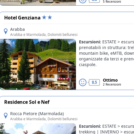
5 Recensioni
Hotel Genziana
Arabba
Arabba e Marmolada
, Dolomiti bellunesi
Escursioni:
ESTATE > escurs
prenotabili in struttura: tre
mountain bike, eMTB, down
organizzate da terzi e prenot
ciaspole.
Ottimo
8.5
2 Recensioni
Residence Sol e Nef
Rocca Pietore (Marmolada)
Arabba e Marmolada
, Dolomiti bellunesi
Escursioni:
ESTATE > escurs
trekking | INVERNO > escurs