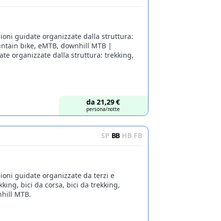
ioni guidate organizzate dalla struttura:
ountain bike, eMTB, downhill MTB |
e organizzate dalla struttura: trekking,
da
21,29
€
persona/notte
SP
BB
HB
FB
ioni guidate organizzate da terzi e
kking, bici da corsa, bici da trekking,
hill MTB.