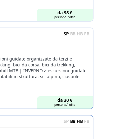
da
98
€
persona/notte
SP
BB
HB
FB
ioni guidate organizzate da terzi e
kking, bici da corsa, bici da trekking,
hill MTB | INVERNO > escursioni guidate
abili in struttura: sci alpino, ciaspole.
da
30
€
persona/notte
SP
BB
HB
FB