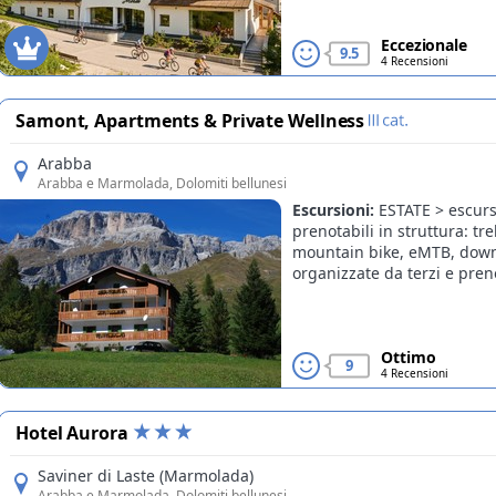
Eccezionale
9.5
4 Recensioni
Samont, Apartments & Private Wellness
Arabba
Arabba e Marmolada
, Dolomiti bellunesi
Escursioni:
ESTATE > escurs
Offerte
prenotabili in struttura: tre
mountain bike, eMTB, down
organizzate da terzi e prenot
Ottimo
9
4 Recensioni
Hotel Aurora
Saviner di Laste (Marmolada)
Arabba e Marmolada
, Dolomiti bellunesi