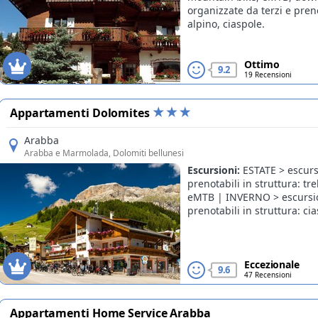
organizzate da terzi e preno
alpino, ciaspole.
Ottimo
9.2
19 Recensioni
Appartamenti Dolomites
Arabba
Arabba e Marmolada
, Dolomiti bellunesi
Escursioni:
ESTATE > escurs
Offerte
prenotabili in struttura: t
eMTB | INVERNO > escursion
prenotabili in struttura: cia
Eccezionale
9.6
47 Recensioni
Appartamenti Home Service Arabba