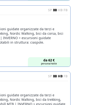
SP
BB
HB
FB
ioni guidate organizzate da terzi e
ekking, Nordic Walking, bici da corsa, bici
 | INVERNO > escursioni guidate
tabili in struttura: ciaspole.
da
62
€
persona/notte
SP
BB
HB
FB
ioni guidate organizzate da terzi e
ekking, Nordic Walking, bici da trekking,
hill MTB | INVERNO > escursioni guidate