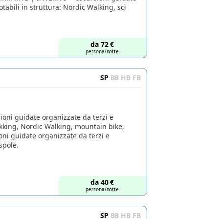
tabili in struttura: Nordic Walking, sci
da
72
€
persona/notte
SP
BB
HB
FB
ioni guidate organizzate da terzi e
rekking, Nordic Walking, mountain bike,
i guidate organizzate da terzi e
spole.
da
40
€
persona/notte
SP
BB
HB
FB