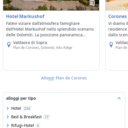
Hotel Markushof
Corones 
Fatevi viziare dall’atmosfera famigliare
Vi diamo i
dell’Hotel Markushof nello splendido scenario
residence 
delle Dolomiti. La posizione panoramica
dallo scen
dell’albergo, la sua terrazza solarium, il
piedi di P
Valdaora di Sopra
Valdao
grande prato, gli accoglienti salottini e la
appartamen
Plan de Corones, Dolomiti, Alto Adige
Plan de
Stube tirolese vi offrono riposo e relax dal
comfort i
primo istante.
Alloggi Plan de Corones
alloggi per tipo
Hotel
234
Bed & Breakfast
77
Rifugi-Hotel
4