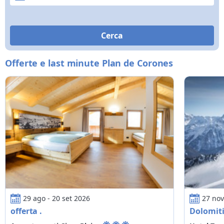
Offerte e last minute Plan de Corones
offerta .
Dolomiti S
29 ago - 20 set 2026
27 nov
offerta .
Dolomiti