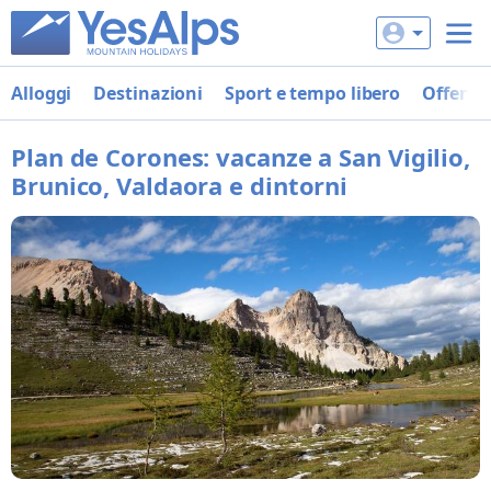
Alloggi
Destinazioni
Sport e tempo libero
Offerte
Plan de Corones: vacanze a San Vigilio,
Brunico, Valdaora e dintorni