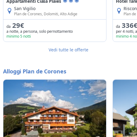
Appartamenti Ciasa Plaies
Hotel Tan
San Vigilio
Risco
Plan de Corones, Dolomiti, Alto Adige
Plan de
29€
336
da
da
a notte, a persona, solo pernottamento
per 4 notti,
minimo 5 notti
minimo 4 not
Vedi tutte le offerte
Alloggi Plan de Corones