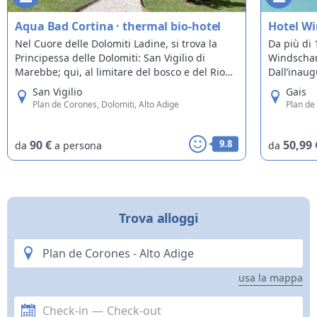
Aqua Bad Cortina · thermal bio-hotel
Hotel W
Nel Cuore delle Dolomiti Ladine, si trova la
Da più di 
Principessa delle Dolomiti: San Vigilio di
Windschar 
Marebbe; qui, al limitare del bosco e del Rio
Dall’inau
San Vigilio, è situata una piccola oasi di
cose sono
San Vigilio
Gais
benessere: l’Aqua Bad Cortina Oasis Hotel.
uguali, co
Plan de Corones, Dolomiti, Alto Adige
Plan de
dei padron
90 €
9.8
50,99
da
a persona
da
Trova alloggi
usa la mappa
Check-in
—
Check-out