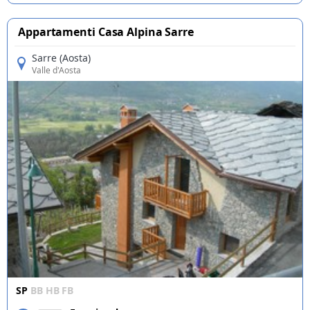
Appartamenti Casa Alpina Sarre
Sarre (Aosta)
Valle d'Aosta
SP
BB
HB
FB