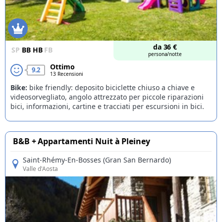
da
36
€
SP
BB
HB
FB
persona/notte
Ottimo
9.2
13 Recensioni
Bike:
bike friendly: deposito biciclette chiuso a chiave e
videosorvegliato, angolo attrezzato per piccole riparazioni
bici, informazioni, cartine e tracciati per escursioni in bici.
B&B + Appartamenti Nuit à Pleiney
Saint-Rhémy-En-Bosses (Gran San Bernardo)
Valle d'Aosta