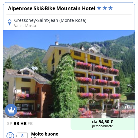
Alpenrose Ski&Bike Mountain Hotel
Gressoney-Saint-Jean (Monte Rosa)
Valle d'Aosta
Offerte
da
54,50
€
SP
BB
HB
FB
persona/notte
Molto buono
8