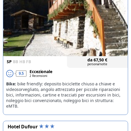
da
67,50
€
SP
BB
HB
FB
persona/notte
Eccezionale
9.5
2 Recensioni
Bike:
bike friendly: deposito biciclette chiuso a chiave e
videosorvegliato, angolo attrezzato per piccole riparazioni
bici, informazioni, cartine e tracciati per escursioni in bici,
noleggio bici convenzionato, noleggio bici in struttura:
eMTB.
Hotel Dufour