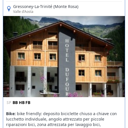
Gressoney-La-Trinité (Monte Rosa)
Valle d'Aosta
SP
BB
HB
FB
Bike:
bike friendly: deposito biciclette chiuso a chiave con
lucchetto individuale, angolo attrezzato per piccole
riparazioni bici, zona attrezzata per lavaggio bici,