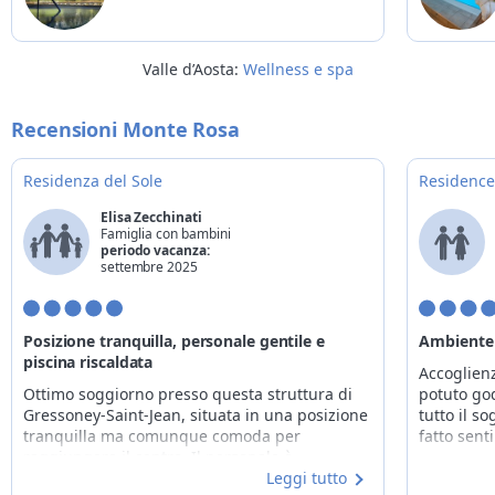
Valle d’Aosta:
Wellness e spa
Recensioni Monte Rosa
Residenza del Sole
Residenc
Elisa Zecchinati
Famiglia con bambini
periodo vacanza:
settembre 2025
Posizione tranquilla, personale gentile e
Ambiente 
piscina riscaldata
Accoglien
Ottimo soggiorno presso questa struttura di
potuto go
Gressoney-Saint-Jean, situata in una posizione
tutto il s
tranquilla ma comunque comoda per
fatto sent
raggiungere il centro. Il personale è
estremamente gentile, la pulizia impeccabile e
Leggi tutto