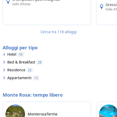
Il ristorante offre i piatti della cucina
Gressoney 
Valle d'Aosta
Gresso
valdostana e italiana.
diventano 
Valle d
Cerca tra 118 alloggi
Alloggi per tipo
Hotel
55
Bed & Breakfast
28
Residence
22
Appartamenti
13
Monte Rosa: tempo libero
MonterosaTerme