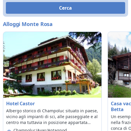
Alloggi Monte Rosa
Hotel Castor
Casa vac
Betta
Albergo storico di Champoluc situato in paese,
vicino agli impianti di sci, alle passeggiate e al
Un esempio
centro ma tuttavia in posizione appartata
nella fraz
grazie all’accogliente giardino che lo circonda.
conca di O
Champoluc/Ayas/Antagnod