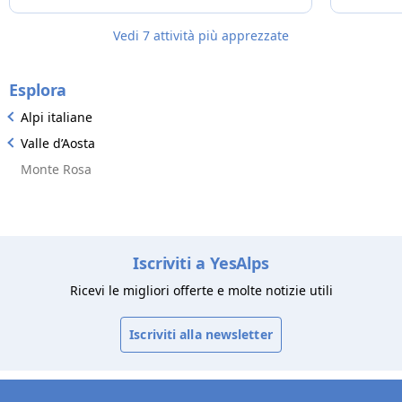
gli appartamenti sono dotati di tutti i comfort.
Bella la piscina riscaldata, ampio il
Vedi 7 attività più apprezzate
parcheggio. Nessuna nota negativa.
Consigliatissimo!
Esplora
Alpi italiane
Valle d’Aosta
Monte Rosa
Iscriviti a YesAlps
Ricevi le migliori offerte e molte notizie utili
Iscriviti alla newsletter