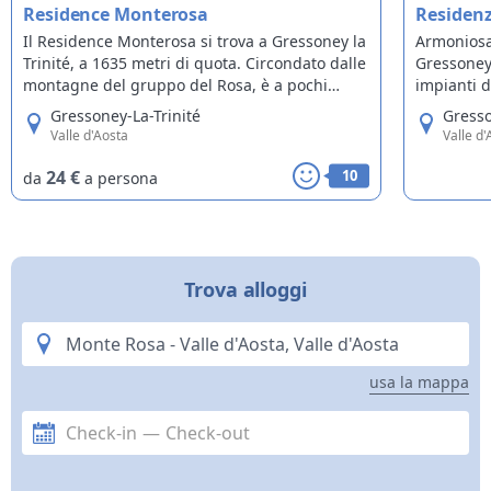
Residence Monterosa
Residenz
Il Residence Monterosa si trova a Gressoney la
Armoniosa
Trinité, a 1635 metri di quota. Circondato dalle
Gressoney 
montagne del gruppo del Rosa, è a pochi
impianti d
passi dal centro storico del paese. D’inverno è
Residenza
Gressoney-La-Trinité
Gresso
la base ideale per accedere ai 180 km di piste
alberghier
Valle d'Aosta
Valle d
del comprensorio del Monterosa Ski
nella nat
in complet
24 €
10
da
a persona
Trova alloggi
usa la mappa
Check-in
—
Check-out