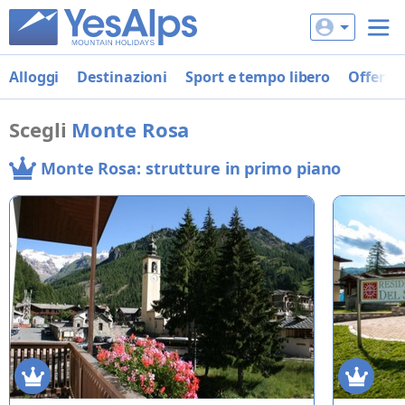
Alloggi
Destinazioni
Sport e tempo libero
Offerte
Scegli
Monte Rosa
Monte Rosa: strutture in primo piano