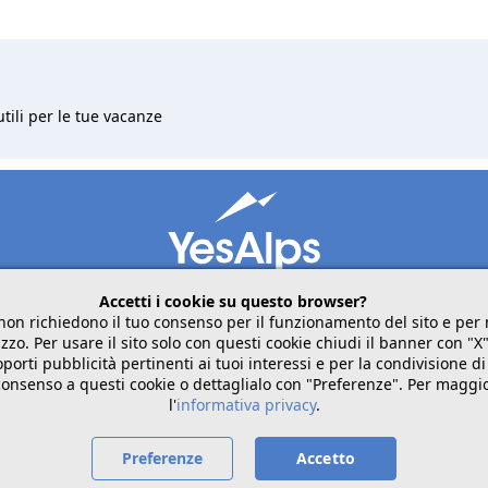
utili per le tue vacanze
Accetti i cookie su questo browser?
non richiedono il tuo consenso per il funzionamento del sito e pe
zzo. Per usare il sito solo con questi cookie chiudi il banner con "X
mobile
seguici su
condividi
porti pubblicità pertinenti ai tuoi interessi e per la condivisione di
 consenso a questi cookie o dettaglialo con "Preferenze". Per maggi
l'
informativa privacy
.
Italiano
Preferenze
Accetto
Privacy
Cookies
Chi siamo