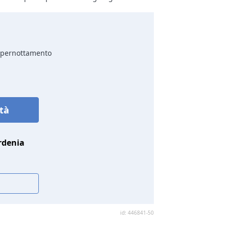
o pernottamento
ità
rdenia
id: 446841-50