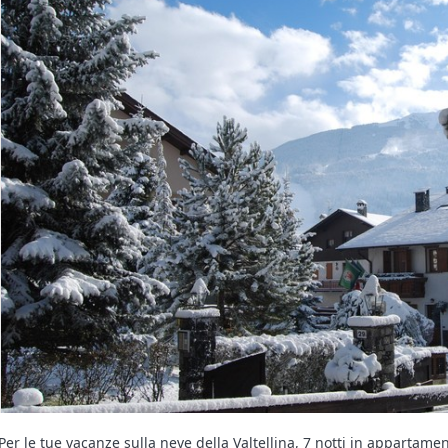
Per le tue vacanze sulla neve della Valtellina, 7 notti in appartam