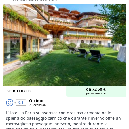
da
72,50
€
SP
BB
HB
FB
persona/notte
Ottimo
9.1
7 Recensioni
L’Hotel La Perla si inserisce con graziosa armonia nello
splendido paesaggio carnico che durante l’inverno offre un
meraviglioso paesaggio innevato, mentre durante la