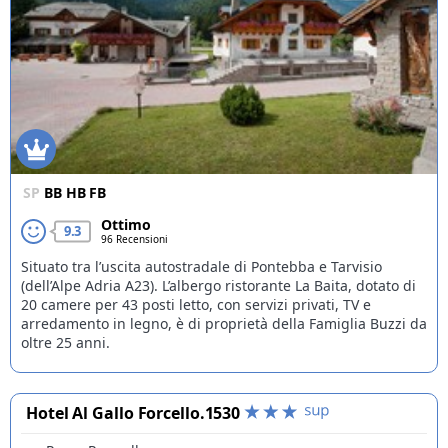
tradizioni enogastronomiche locali.
Usa i filtri di ricerca per trovare esattamente ciò che cerchi, che
sia un hotel per famiglie con bambini, una fuga romantica in
un "adults only" o una base per le tue avventure con gli amici.
SP
BB
HB
FB
Ottimo
9.3
96 Recensioni
Situato tra l’uscita autostradale di Pontebba e Tarvisio
(dell’Alpe Adria A23). L’albergo ristorante La Baita, dotato di
20 camere per 43 posti letto, con servizi privati, TV e
arredamento in legno, è di proprietà della Famiglia Buzzi da
oltre 25 anni.
Hotel Al Gallo Forcello.1530