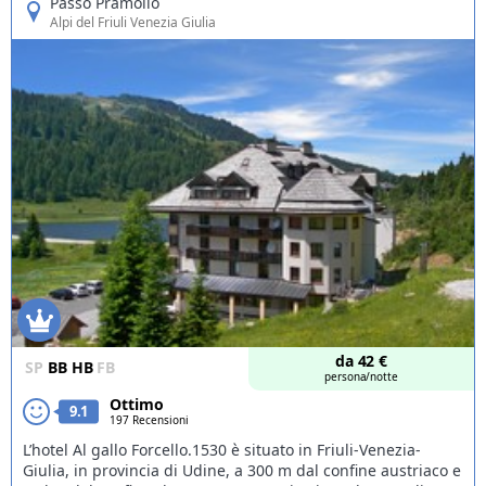
Passo Pramollo
Alpi del Friuli Venezia Giulia
Offerte
da
42
€
SP
BB
HB
FB
persona/notte
Ottimo
9.1
197 Recensioni
L’hotel Al gallo Forcello.1530 è situato in Friuli-Venezia-
Giulia, in provincia di Udine, a 300 m dal confine austriaco e