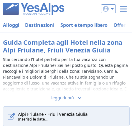
Alloggi
Destinazioni
Sport e tempo libero
Offerte
Guida Completa agli Hotel nella zona
Alpi Friulane, Friuli Venezia Giulia
Stai cercando l'hotel perfetto per la tua vacanza con
destinazione
Alpi Friulane
? Sei nel posto giusto. Questa pagina
raccoglie i migliori alberghi della zona:
Tarvisiano, Carnia,
Piancavallo e Dolomiti Friulane
. Che tu stia sognando un
soggiorno di lusso, una vacanza attiva in famiglia o un rifugio
accogliente e tradizionale, qui sotto troverai l'opzione ideale. E
con YesAlps, contatti direttamente l'hotel, garantendoti la
leggi di più
migliore offerta senza costi di intermediazione.
Dove dormire nella destinazione
Alpi Friulane
?
Alpi Friulane - Friuli Venezia Giulia
Trova l'hotel su misura per te
Inserisci le date...
La zona
Alpi Friulane
offre un'ospitalità che risponde a ogni