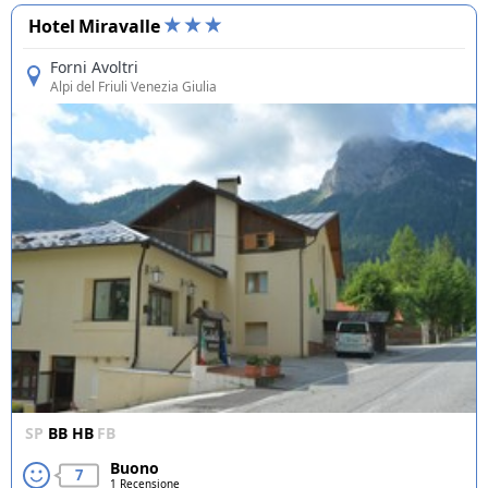
Hotel Miravalle
Forni Avoltri
Alpi del Friuli Venezia Giulia
SP
BB
HB
FB
Buono
7
1 Recensione