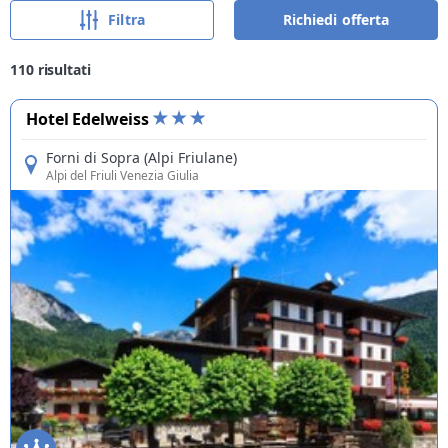
desiderio. Per aiutarti a scegliere, abbiamo raggruppato le
Filtra
Richiedi offerta
principali tipologie di strutture che troverai nell'elenco
sottostante:
Hotel per ogni stile:
Dai lussuosi 5 stelle con spa, sauna e
110
risultati
wellness ai moderni design hotel, passando per le soluzioni
con il miglior rapporto qualità-prezzo.
Hotel Edelweiss
Pensioni e alberghi familiari:
Se cerchi un'atmosfera autentica
e un'accoglienza calorosa, le pensioni a conduzione familiare
Forni di Sopra (Alpi Friulane)
sono la scelta perfetta.
Alpi del Friuli Venezia Giulia
Family Hotel:
Strutture pensate appositamente per le famiglie,
dove i bambini sono i veri protagonisti. Offrono servizi su
misura come miniclub, aree gioco dedicate, animazione e
menù speciali, per garantire una vacanza divertente e
spensierata ai più piccoli e di totale relax per i genitori.
Hotel Adults Only:
Un'oasi di pace e tranquillità riservata
esclusivamente a una clientela adulta. L'ideale per una fuga
romantica o per chi cerca un'esperienza di puro relax, in un
ambiente sofisticato e con servizi pensati per il benessere e la
quiete.
Bike Hotel:
Il paradiso per ogni ciclista. Che la tua passione sia
la bici da strada, la mountain bike, il gravel o l'e-bike, qui trovi
servizi dedicati come depositi sicuri, officine attrezzate,
ricariche per e-bike e mappe dei migliori itinerari.