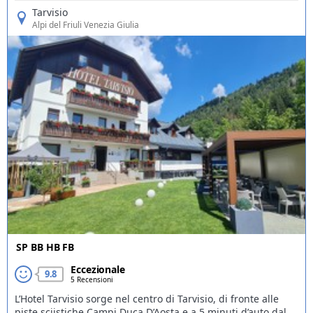
Tarvisio
Alpi del Friuli Venezia Giulia
SP
BB
HB
FB
Eccezionale
9.8
5 Recensioni
L’Hotel Tarvisio sorge nel centro di Tarvisio, di fronte alle
piste sciistiche Campi Duca D’Aosta e a 5 minuti d’auto dal