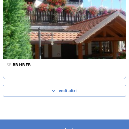
SP
BB
HB
FB
vedi altri