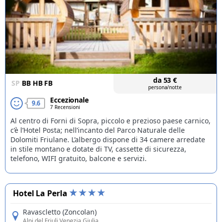
da
53
€
SP
BB
HB
FB
persona/notte
Eccezionale
9.6
7 Recensioni
Al centro di Forni di Sopra, piccolo e prezioso paese carnico,
c’è l’Hotel Posta; nell’incanto del Parco Naturale delle
Dolomiti Friulane. L’albergo dispone di 34 camere arredate
in stile montano e dotate di TV, cassette di sicurezza,
telefono, WIFI gratuito, balcone e servizi.
Hotel La Perla
Ravascletto (Zoncolan)
Alpi del Friuli Venezia Giulia