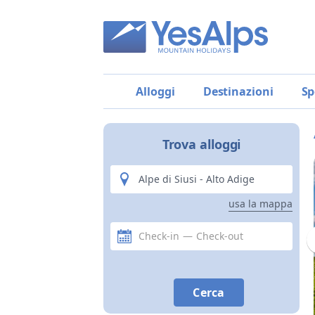
Alloggi
Destinazioni
Sp
Trova alloggi
photo by Consorzio turistico Alpe di Siusi Marketing
usa la mappa
Check-in
—
Check-out