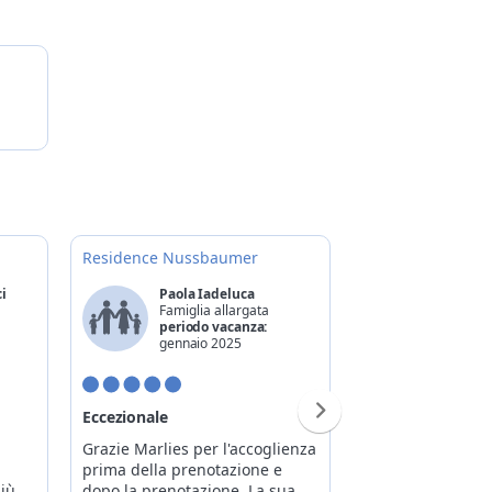
Residence Nussbaumer
ci
Paola Iadeluca
Matteo 
Famiglia allargata
Con ami
periodo vacanza:
periodo
gennaio 2025
dicembr
Eccezionale
Vista impagabile
Grazie Marlies per l'accoglienza
Incantevole maso
prima della prenotazione e
collina con splen
più
dopo la prenotazione. La sua
Siusi e sullo Scilia