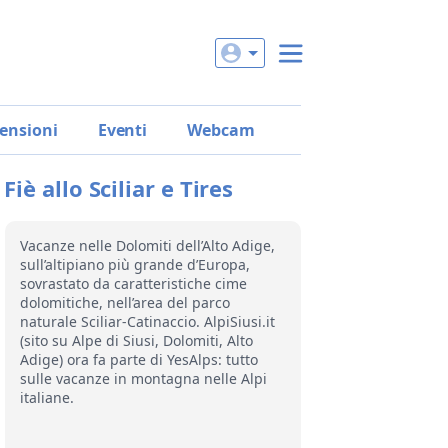
ensioni
Eventi
Webcam
Fiè allo Sciliar e Tires
photo by Consorzio turistico Alpe di Siusi Marketing
Vacanze nelle Dolomiti dell’Alto Adige,
sull’altipiano più grande d’Europa,
sovrastato da caratteristiche cime
dolomitiche, nell’area del parco
naturale Sciliar-Catinaccio. AlpiSiusi.it
(sito su Alpe di Siusi, Dolomiti, Alto
Adige) ora fa parte di YesAlps: tutto
sulle vacanze in montagna nelle Alpi
italiane.