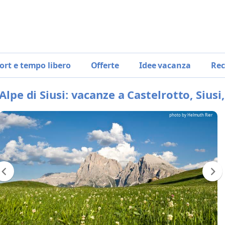
ort e tempo libero
Offerte
Idee vacanza
Rec
Alpe di Siusi: vacanze a Castelrotto, Siusi, 
photo by Helmuth Rier