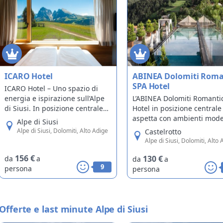
ICARO Hotel
ABINEA Dolomiti Roma
SPA Hotel
ICARO Hotel – Uno spazio di
energia e ispirazione sull’Alpe
L’ABINEA Dolomiti Romanti
di Siusi. In posizione centrale
Hotel in posizione centrale 
sull’Alpe di Siusi, sorge ICARO:
aspetta con ambienti mode
Alpe di Siusi
un luogo di ritiro e uno spazio
ma nello stesso tempo
Alpe di Siusi, Dolomiti, Alto Adige
Castelrotto
di energia e ispirazione.
tipicamente sudtirolesi. Le
Alpe di Siusi, Dolomiti, Alto 
radici sudtirolesi sono evid
156 €
e presenti in tutto l’hotel:
130 €
da
a
da
a
9
nell’uso di pietre e legni
persona
persona
autoctoni.
Offerte e last minute Alpe di Siusi