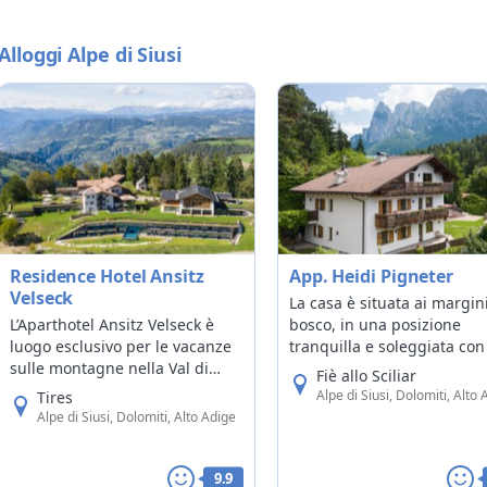
Alloggi Alpe di Siusi
Residence Hotel Ansitz
App. Heidi Pigneter
Velseck
La casa è situata ai margin
L’Aparthotel Ansitz Velseck è
bosco, in una posizione
luogo esclusivo per le vacanze
tranquilla e soleggiata con
sulle montagne nella Val di
incantevole sullo Sciliar e
Fiè allo Sciliar
Tires, proprio nei pressi della
Ritten. È punto ideale di
Alpe di Siusi, Dolomiti, Alto 
Tires
catena del Catinaccio. Un con
partenza per passeggiate 
Alpe di Siusi, Dolomiti, Alto Adige
una lunga Storia: da fortezza e
escursioni in montagna e s
sede della corte di Tires, nel
malghe.
corso degli anni si è
9.9