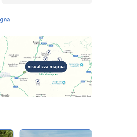
agna
visualizza mappa