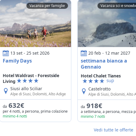
Vacanza per famiglie
Vacanza sci e snowb
Family Days
settimana bianca a Gennaio
13 set - 25 set 2026
20 feb - 12 mar 2027
Family Days
settimana bianca a
Gennaio
Hotel Waldrast - Forestside
Hotel Chalet Tianes
Living
Siusi allo Sciliar
Castelrotto
Alpe di Siusi, Dolomiti, Alto Adige
Alpe di Siusi, Dolomiti, Alto 
632€
918€
da
da
per 4 notti, a persona, prima colazione
minimo 4 notti
minimo 7 notti
Vedi tutte le offerte