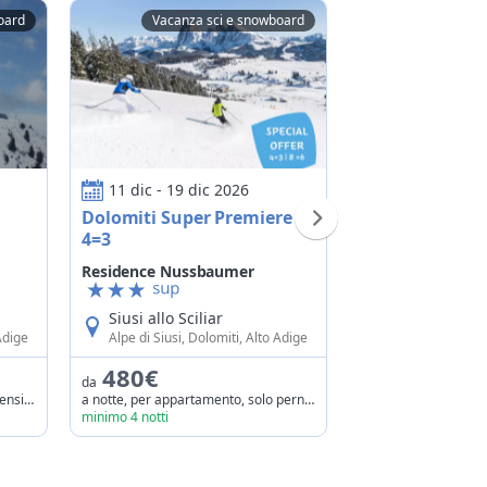
oard
Vacanza sci e snowboard
Dolomiti Super Premiere 4=3
Offerta speciale p
11 dic - 19 dic 2026
07 feb - 20 f
carnevale
Dolomiti Super Premiere
Offerta specia
4=3
prima - carnev
Residence Nussbaumer
Albergo Kircher
Fiè allo Scilia
Siusi allo Sciliar
Alpe di Siusi, Do
Adige
Alpe di Siusi, Dolomiti, Alto Adige
119,70€
480€
da
da
a notte, a persona,
a settimana, a persona, mezza pensione
a notte, per appartamento, solo pernottamento
minimo 5 notti
minimo 4 notti