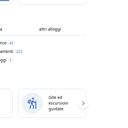
vacanza.
l’Alpe di Siusi.
ca
altri alloggi
nce
42
amenti
222
ggi
1
Gite ed
escursioni
Ris
guidate