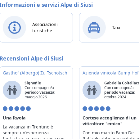
Informazioni e servizi Alpe di Siusi
Associazioni
Taxi
turistiche
Recensioni Alpe di Siusi
Gasthof (Albergo) Zu Tschötsch
Azienda vinicola Gump Hof
Signorile
Gabriella Coltellac
Con compagno/a
Con compagno/a
periodo vacanza:
periodo vacanza:
maggio 2026
ottobre 2024
Una favola
Cortese accoglienza di un
viticoltore "eroico"
La vacanza in Trentino è
sempre un’esperienza
Con mio marito Fabio De
fantastica: si torna a casa con
Raffaele abbiamo visitato 